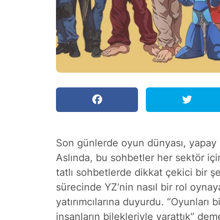
Son günlerde oyun dünyası, yapay ze
Aslında, bu sohbetler her sektör iç
tatlı sohbetlerde dikkat çekici bir şe
sürecinde YZ’nin nasıl bir rol oyna
yatırımcılarına duyurdu. “Oyunları b
insanların bilekleriyle yarattık” de