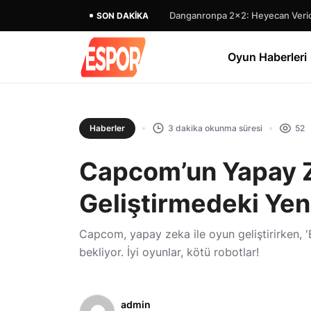
Danganronpa 2×2: Heyecan Verici
SON DAKIKA
Oyun Haberleri
Haberler
3 dakika okunma süresi
52
Capcom’un Yapay Z
Geliştirmedeki Ye
Capcom, yapay zeka ile oyun geliştirirken, '
bekliyor. İyi oyunlar, kötü robotlar!
admin