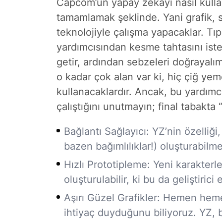
Capcom’un yapay zekayı nasıl kullac
tamamlamak
şeklinde. Yani grafik,
teknolojiyle çalışma yapacaklar. Tıp
yardımcısından kesme tahtasını iste
getir, ardından sebzeleri doğrayalı
o kadar çok alan var ki, hiç çiğ ye
kullanacaklardır. Ancak, bu yardım
çalıştığını unutmayın; final tabakta 
Bağlantı Sağlayıcı:
YZ’nin özelliği,
bazen bağımlılıklar!) oluşturabilme
Hızlı Prototipleme:
Yeni karakterle
oluşturulabilir, ki bu da geliştiric
Aşırı Güzel Grafikler:
Hemen hemen 
ihtiyaç duyduğunu biliyoruz. YZ, 