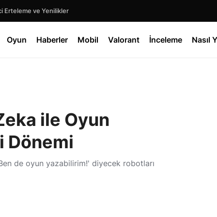
 Erteleme ve Yenilikler
Oyun
Haberler
Mobil
Valorant
İnceleme
Nasıl Y
eka ile Oyun
ni Dönemi
Ben de oyun yazabilirim!' diyecek robotları