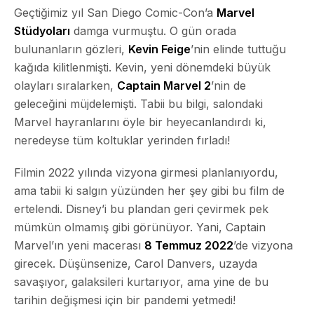
Geçtiğimiz yıl San Diego Comic-Con’a
Marvel
Stüdyoları
damga vurmuştu. O gün orada
bulunanların gözleri,
Kevin Feige
’nin elinde tuttuğu
kağıda kilitlenmişti. Kevin, yeni dönemdeki büyük
olayları sıralarken,
Captain Marvel 2
’nin de
geleceğini müjdelemişti. Tabii bu bilgi, salondaki
Marvel hayranlarını öyle bir heyecanlandırdı ki,
neredeyse tüm koltuklar yerinden fırladı!
Filmin 2022 yılında vizyona girmesi planlanıyordu,
ama tabii ki
salgın
yüzünden her şey gibi bu film de
ertelendi. Disney’i bu plandan geri çevirmek pek
mümkün olmamış gibi görünüyor. Yani, Captain
Marvel’ın yeni macerası
8 Temmuz 2022
’de vizyona
girecek. Düşünsenize, Carol Danvers, uzayda
savaşıyor, galaksileri kurtarıyor, ama yine de bu
tarihin değişmesi için bir pandemi yetmedi!