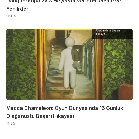
Danganronpa 2×2: Heyecan Verici Erteleme ve
Yenilikler
12:05
Mecca Chameleon: Oyun Dünyasında 16 Günlük
Olağanüstü Başarı Hikayesi
11:35