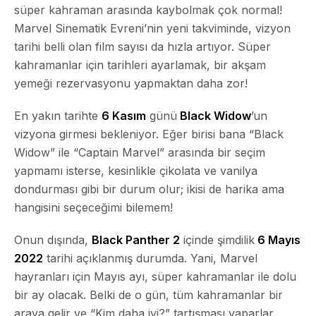
süper kahraman arasında kaybolmak çok normal!
Marvel Sinematik Evreni’nin yeni takviminde, vizyon
tarihi belli olan film sayısı da hızla artıyor. Süper
kahramanlar için tarihleri ayarlamak, bir akşam
yemeği rezervasyonu yapmaktan daha zor!
En yakın tarihte
6 Kasım
günü
Black Widow
’un
vizyona girmesi bekleniyor. Eğer birisi bana “Black
Widow” ile “Captain Marvel” arasında bir seçim
yapmamı isterse, kesinlikle çikolata ve vanilya
dondurması gibi bir durum olur; ikisi de harika ama
hangisini seçeceğimi bilemem!
Onun dışında,
Black Panther 2
içinde şimdilik
6 Mayıs
2022
tarihi açıklanmış durumda. Yani, Marvel
hayranları için Mayıs ayı, süper kahramanlar ile dolu
bir ay olacak. Belki de o gün, tüm kahramanlar bir
araya gelir ve “Kim daha iyi?” tartışması yaparlar.