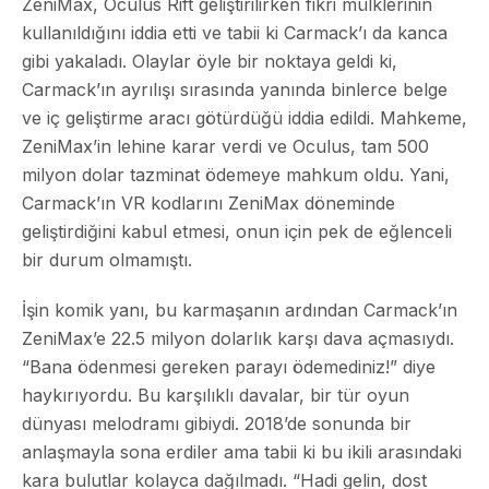
ZeniMax, Oculus Rift geliştirilirken fikri mülklerinin
kullanıldığını iddia etti ve tabii ki Carmack’ı da kanca
gibi yakaladı. Olaylar öyle bir noktaya geldi ki,
Carmack’ın ayrılışı sırasında yanında binlerce belge
ve iç geliştirme aracı götürdüğü iddia edildi. Mahkeme,
ZeniMax’in lehine karar verdi ve Oculus, tam 500
milyon dolar tazminat ödemeye mahkum oldu. Yani,
Carmack’ın VR kodlarını ZeniMax döneminde
geliştirdiğini kabul etmesi, onun için pek de eğlenceli
bir durum olmamıştı.
İşin komik yanı, bu karmaşanın ardından Carmack’ın
ZeniMax’e 22.5 milyon dolarlık karşı dava açmasıydı.
“Bana ödenmesi gereken parayı ödemediniz!” diye
haykırıyordu. Bu karşılıklı davalar, bir tür oyun
dünyası melodramı gibiydi. 2018’de sonunda bir
anlaşmayla sona erdiler ama tabii ki bu ikili arasındaki
kara bulutlar kolayca dağılmadı. “Hadi gelin, dost