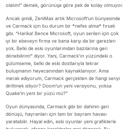
olalım!” demek, görünüşe göre pek de kolay olmuyor.
Ancak şimdi, ZeniMax artık Microsoft’un bünyesinde
ve Carmack için bu durum bir *nefes alma* fırsatı
gibi. “Harika! Bence Microsoft, oyun serileri için çok
iyi bir ebeveyn firma ve bana karşı da bir garezleri
yok. Belki de eski oyunlarımdan bazılarına geri
dönebilirim!” diyor. Yani, Carmack’ın yüzündeki o
gülümseme, belki de eski dostlarıyla tekrar
buluşmanın heyecanından kaynaklanıyor. Ama
merak ediyorum, Carmack gerçekten de hangi seriyi
diriltmek istiyor? Doom’un yeni versiyonu, yoksa
Quake’in yeni bir yüzü mü?”
Oyun dünyasında, Carmack gibi bir dahinin geri
dönüşü, hayranları için tam bir bayram havası
yaratabilir. Hayal edin, eski oyunlar yeni grafiklerle
buluşacak, efsane karakterler geri dönecek. Bu,