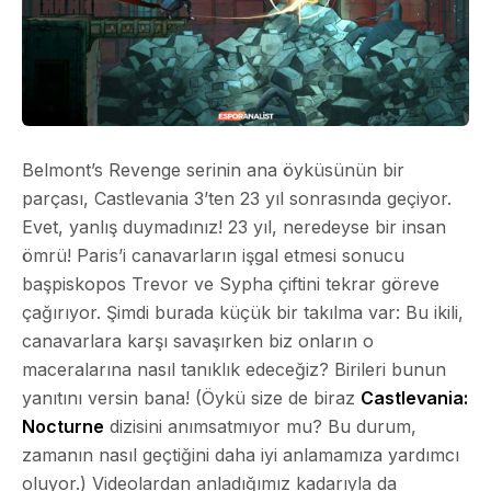
Belmont’s Revenge serinin ana öyküsünün bir
parçası, Castlevania 3’ten 23 yıl sonrasında geçiyor.
Evet, yanlış duymadınız! 23 yıl, neredeyse bir insan
ömrü! Paris’i canavarların işgal etmesi sonucu
başpiskopos Trevor ve Sypha çiftini tekrar göreve
çağırıyor. Şimdi burada küçük bir takılma var: Bu ikili,
canavarlara karşı savaşırken biz onların o
maceralarına nasıl tanıklık edeceğiz? Birileri bunun
yanıtını versin bana! (Öykü size de biraz
Castlevania:
Nocturne
dizisini anımsatmıyor mu? Bu durum,
zamanın nasıl geçtiğini daha iyi anlamamıza yardımcı
oluyor.) Videolardan anladığımız kadarıyla da