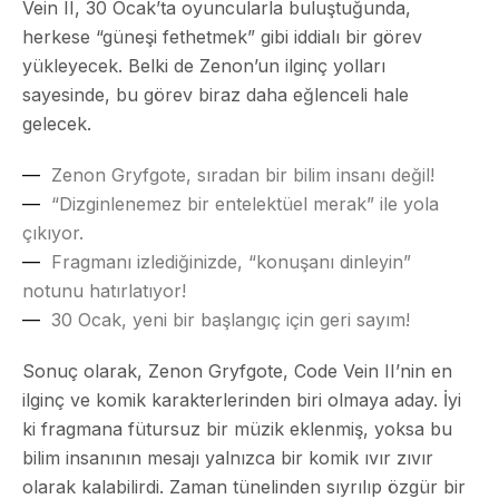
Vein II, 30 Ocak’ta oyuncularla buluştuğunda,
herkese “güneşi fethetmek” gibi iddialı bir görev
yükleyecek. Belki de Zenon’un ilginç yolları
sayesinde, bu görev biraz daha eğlenceli hale
gelecek.
Zenon Gryfgote, sıradan bir bilim insanı değil!
“Dizginlenemez bir entelektüel merak” ile yola
çıkıyor.
Fragmanı izlediğinizde, “konuşanı dinleyin”
notunu hatırlatıyor!
30 Ocak, yeni bir başlangıç için geri sayım!
Sonuç olarak, Zenon Gryfgote, Code Vein II’nin en
ilginç ve komik karakterlerinden biri olmaya aday. İyi
ki fragmana fütursuz bir müzik eklenmiş, yoksa bu
bilim insanının mesajı yalnızca bir komik ıvır zıvır
olarak kalabilirdi. Zaman tünelinden sıyrılıp özgür bir