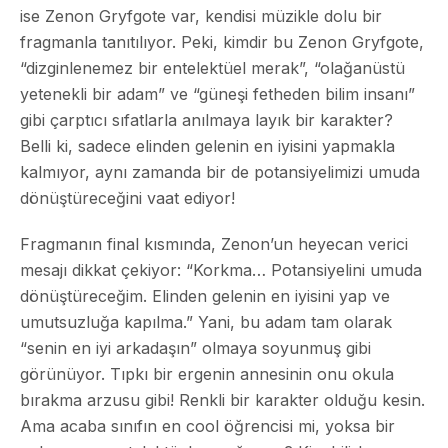
ise Zenon Gryfgote var, kendisi müzikle dolu bir
fragmanla tanıtılıyor. Peki, kimdir bu Zenon Gryfgote,
“dizginlenemez bir entelektüel merak”, “olağanüstü
yetenekli bir adam” ve “güneşi fetheden bilim insanı”
gibi çarptıcı sıfatlarla anılmaya layık bir karakter?
Belli ki, sadece elinden gelenin en iyisini yapmakla
kalmıyor, aynı zamanda bir de potansiyelimizi umuda
dönüştüreceğini vaat ediyor!
Fragmanın final kısmında, Zenon’un heyecan verici
mesajı dikkat çekiyor: “Korkma… Potansiyelini umuda
dönüştüreceğim. Elinden gelenin en iyisini yap ve
umutsuzluğa kapılma.” Yani, bu adam tam olarak
“senin en iyi arkadaşın” olmaya soyunmuş gibi
görünüyor. Tıpkı bir ergenin annesinin onu okula
bırakma arzusu gibi! Renkli bir karakter olduğu kesin.
Ama acaba sınıfın en cool öğrencisi mi, yoksa bir