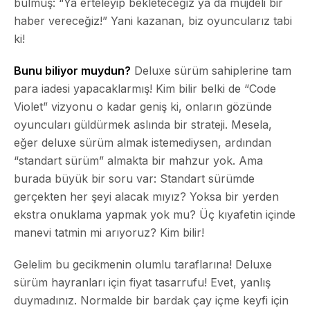
bulmuş: “Ya erteleyip bekleteceğiz ya da müjdeli bir
haber vereceğiz!” Yani kazanan, biz oyuncularız tabi
ki!
Bunu biliyor muydun?
Deluxe sürüm sahiplerine tam
para iadesi yapacaklarmış! Kim bilir belki de “Code
Violet” vizyonu o kadar geniş ki, onların gözünde
oyuncuları güldürmek aslında bir strateji. Mesela,
eğer deluxe sürüm almak istemediysen, ardından
“standart sürüm” almakta bir mahzur yok. Ama
burada büyük bir soru var: Standart sürümde
gerçekten her şeyi alacak mıyız? Yoksa bir yerden
ekstra onuklama yapmak yok mu? Üç kıyafetin içinde
manevi tatmin mi arıyoruz? Kim bilir!
Gelelim bu gecikmenin olumlu taraflarına!
Deluxe
sürüm hayranları için fiyat tasarrufu!
Evet, yanlış
duymadınız. Normalde bir bardak çay içme keyfi için