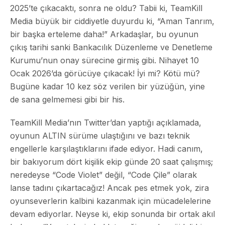
2025’te çıkacaktı, sonra ne oldu? Tabii ki, TeamKill
Media büyük bir ciddiyetle duyurdu ki, “Aman Tanrım,
bir başka erteleme daha!” Arkadaşlar, bu oyunun
çıkış tarihi sanki Bankacılık Düzenleme ve Denetleme
Kurumu’nun onay sürecine girmiş gibi. Nihayet 10
Ocak 2026’da görücüye çıkacak! İyi mi? Kötü mü?
Bugüne kadar 10 kez söz verilen bir yüzüğün, yine
de sana gelmemesi gibi bir his.
TeamKill Media’nın Twitter’dan yaptığı açıklamada,
oyunun ALTIN sürüme ulaştığını ve bazı teknik
engellerle karşılaştıklarını ifade ediyor. Hadi canım,
bir bakıyorum dört kişilik ekip günde 20 saat çalışmış;
neredeyse “Code Violet” değil, “Code Çile” olarak
lanse tadını çıkartacağız! Ancak pes etmek yok, zira
oyunseverlerin kalbini kazanmak için mücadelelerine
devam ediyorlar. Neyse ki, ekip sonunda bir ortak akıl