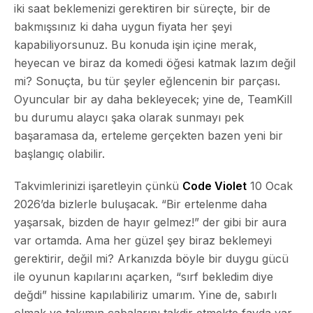
iki saat beklemenizi gerektiren bir süreçte, bir de
bakmışsınız ki daha uygun fiyata her şeyi
kapabiliyorsunuz. Bu konuda işin içine merak,
heyecan ve biraz da komedi öğesi katmak lazım değil
mi? Sonuçta, bu tür şeyler eğlencenin bir parçası.
Oyuncular bir ay daha bekleyecek; yine de, TeamKill
bu durumu alaycı şaka olarak sunmayı pek
başaramasa da, erteleme gerçekten bazen yeni bir
başlangıç olabilir.
Takvimlerinizi işaretleyin çünkü
Code Violet
10 Ocak
2026’da bizlerle buluşacak. “Bir ertelenme daha
yaşarsak, bizden de hayır gelmez!” der gibi bir aura
var ortamda. Ama her güzel şey biraz beklemeyi
gerektirir, değil mi? Arkanızda böyle bir duygu gücü
ile oyunun kapılarını açarken, “sırf bekledim diye
değdi” hissine kapılabiliriz umarım. Yine de, sabırlı
olmak ve takımın çabalarını takdir etmekte fayda var.