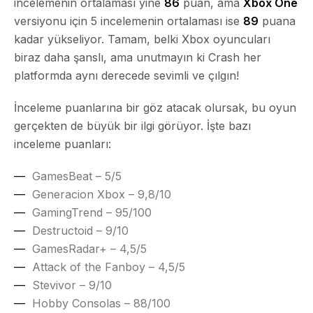
incelemenin ortalaması yine
86
puan, ama
Xbox One
versiyonu için 5 incelemenin ortalaması ise
89
puana
kadar yükseliyor. Tamam, belki Xbox oyuncuları
biraz daha şanslı, ama unutmayın ki Crash her
platformda aynı derecede sevimli ve çılgın!
İnceleme puanlarına bir göz atacak olursak, bu oyun
gerçekten de büyük bir ilgi görüyor. İşte bazı
inceleme puanları:
GamesBeat – 5/5
Generacion Xbox – 9,8/10
GamingTrend – 95/100
Destructoid – 9/10
GamesRadar+ – 4,5/5
Attack of the Fanboy – 4,5/5
Stevivor – 9/10
Hobby Consolas – 88/100