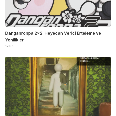
Danganronpa 2×2: Heyecan Verici Erteleme ve
Yenilikler
12:05