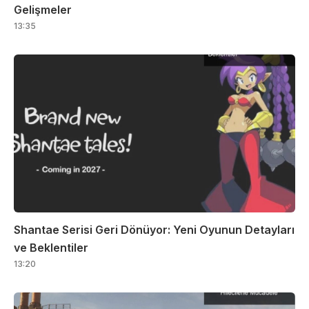
Gelişmeler
13:35
Shantae Serisi Geri Dönüyor: Yeni Oyunun Detayları
ve Beklentiler
13:20