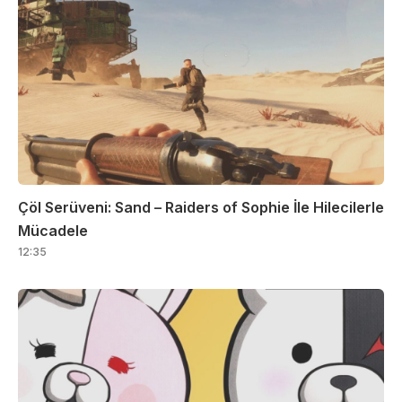
Çöl Serüveni: Sand – Raiders of Sophie İle Hilecilerle
Mücadele
12:35