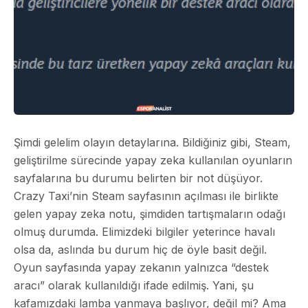
Şimdi gelelim olayın detaylarına. Bildiğiniz gibi, Steam,
geliştirilme sürecinde yapay zeka kullanılan oyunların
sayfalarına bu durumu belirten bir not düşüyor.
Crazy Taxi’nin Steam sayfasının açılması ile birlikte
gelen yapay zeka notu, şimdiden tartışmaların odağı
olmuş durumda. Elimizdeki bilgiler yeterince havalı
olsa da, aslında bu durum hiç de öyle basit değil.
Oyun sayfasında yapay zekanın yalnızca
“destek
aracı”
olarak kullanıldığı ifade edilmiş. Yani, şu
kafamızdaki lamba yanmaya başlıyor, değil mi? Ama