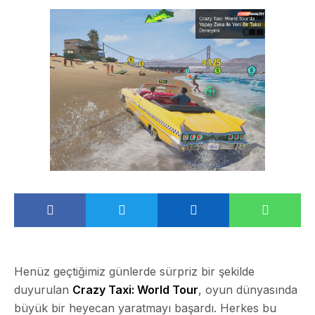
Henüz geçtiğimiz günlerde sürpriz bir şekilde
duyurulan
Crazy Taxi: World Tour
, oyun dünyasında
büyük bir heyecan yaratmayı başardı. Herkes bu