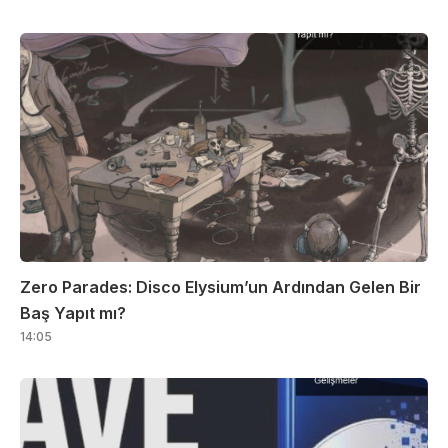
Zero Parades: Disco Elysium’un Ardından Gelen Bir
Baş Yapıt mı?
14:05