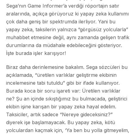
Sega’nın Game Informer’a verdiği röportajın satır
aralarında, açıkça görüyoruz ki yapay zeka kullanımı
çok daha geniş bir spektrumda ilerliyor. Yani bu
yapay zeka, taksilerin yalnızca “görgüsüz yolcularla”
muhabbet etmesine değil, aynı zamanda gelişen trafik
durumlarına da müdahale edebileceğini gösteriyor.
İşte burada işler karışıyor!
Biraz daha derinlemesine bakalım. Sega sözcüleri bu
açıklamada, “üretilen varlıklar geliştirme ekibinin
incelemesine tabi tutuldu” gibi bir ifade kullanıyor.
Burada koca bir soru işareti var: Üretilen varlıklar
ne? Şu an içinde sıkıştığımız bu bulmacada, geliştirici
ekibin işine karışan bir yapay zeka hayal edelim.
Taksiciler, artık sadece “Nereye gideceksiniz?”
diyerek işe başlamayacak. Bu yapay zeka, kötü
yolculardan kaçmak için, ‘Ya ben bu yolla gitmeyelim,