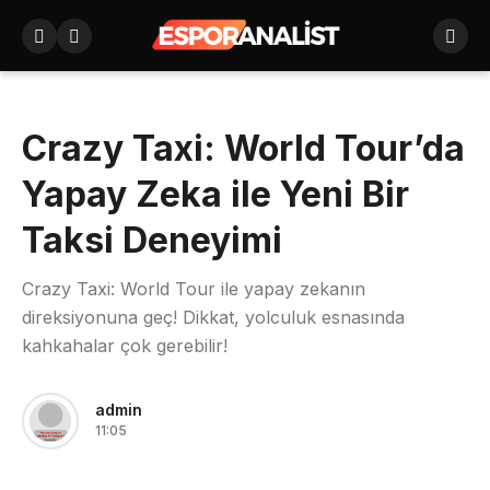
Crazy Taxi: World Tour’da
Yapay Zeka ile Yeni Bir
Taksi Deneyimi
Crazy Taxi: World Tour ile yapay zekanın
direksiyonuna geç! Dikkat, yolculuk esnasında
kahkahalar çok gerebilir!
admin
11:05