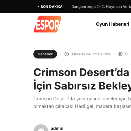
Danganronpa 2×2: Heyecan Verici
SON DAKIKA
Oyun Haberleri
Haberler
3 dakika okunma süresi
76
Crimson Desert’da
İçin Sabırsız Bekle
Crimson Desert'da yeni güncellemeler için b
olmaktan çıkacak! Hadi gel, macera başlasın
admin