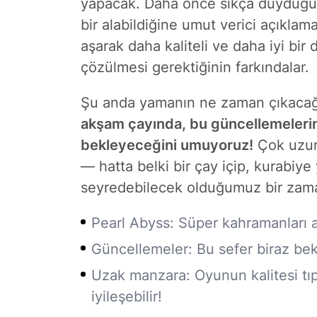
yapacak. Daha önce sıkça duyduğumuz
bir alabildiğine umut verici açıklam
aşarak daha kaliteli ve daha iyi bir 
çözülmesi gerektiğinin farkındalar.
Şu anda yamanın ne zaman çıkacağın
akşam çayında, bu güncellemeleri
bekleyeceğini umuyoruz!
Çok uzun
— hatta belki bir çay içip, kurabiy
seyredebilecek olduğumuz bir zama
Pearl Abyss:
Süper kahramanları a
Güncellemeler:
Bu sefer biraz bek
Uzak manzara:
Oyunun kalitesi tı
iyileşebilir!