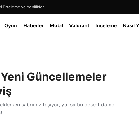
 Erteleme ve Yenilikler
Oyun
Haberler
Mobil
Valorant
İnceleme
Nasıl Y
 Yeni Güncellemeler
yiş
eklerken sabrımız taşıyor, yoksa bu desert da çöl
!