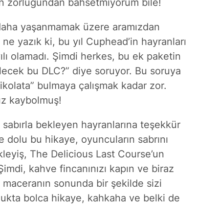
ın zorluğundan bahsetmiyorum bile!
ir daha yaşanmamak üzere aramızdan
 ne yazık ki, bu yıl Cuphead’in hayranları
ılı olamadı. Şimdi herkes, bu ek paketin
lecek bu DLC?” diye soruyor. Bu soruya
ikolata” bulmaya çalışmak kadar zor.
ız kaybolmuş!
sabırla bekleyen hayranlarına teşekkür
e dolu bu hikaye, oyuncuların sabrını
ekleyiş, The Delicious Last Course’un
Şimdi, kahve fincanınızı kapın ve biraz
maceranın sonunda bir şekilde sizi
lukta bolca hikaye, kahkaha ve belki de