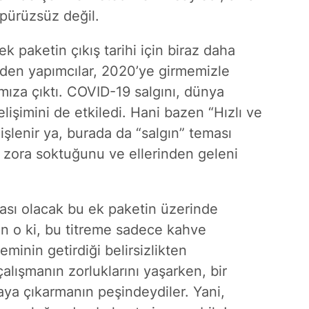
pürüzsüz değil.
k paketin çıkış tarihi için biraz daha
eden yapımcılar, 2020’ye girmemizle
ımıza çıktı. COVID-19 salgını, dünya
işimini de etkiledi. Hani bazen “Hızlı ve
ı işlenir ya, burada da “salgın” teması
i zora soktuğunu ve ellerinden geleni
sı olacak bu ek paketin üzerinde
lan o ki, bu titreme sadece kahve
inin getirdiği belirsizlikten
çalışmanın zorluklarını yaşarken, bir
aya çıkarmanın peşindeydiler. Yani,