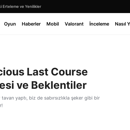
 Erteleme ve Yenilikler
Oyun
Haberler
Mobil
Valorant
İnceleme
Nasıl Y
cious Last Course
esi ve Beklentiler
tavan yaptı, biz de sabırsızlıkla şeker gibi bir
r!