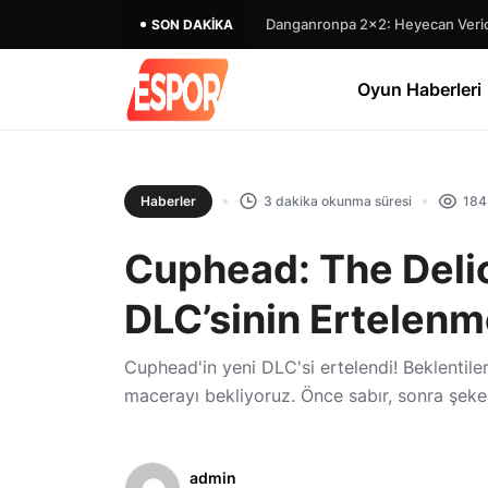
Danganronpa 2×2: Heyecan Verici
SON DAKIKA
Oyun Haberleri
Haberler
3 dakika okunma süresi
184
Cuphead: The Deli
DLC’sinin Ertelenm
Cuphead'in yeni DLC'si ertelendi! Beklentiler 
macerayı bekliyoruz. Önce sabır, sonra şeke
admin