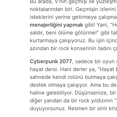
Bu arada, V’nin geçmişi ile yüzleş
noktalarından biri. Geçmişin izleri
isteklerini yerine getirmeye çalışma
menajerliğini yapmak
gibi! Yani, “
saldır, beni ölüme götürme!” gibi tal
kurtarmaya çalışıyoruz. Bu işin içi
azından bir rock konserinin tadını ç
Cyberpunk 2077
, sadece bir oyun
hayat dersi. Hani derler ya, “Hayat 
sahnede kendi rolünü bulmaya çalı
destek olmaya çalışıyor. Ama bu des
haline gelebiliyor. Düşünsenize, b
diğer yandan da bir rock yıldızının “
duyuyorsunuz. Resmen bir sinir kriz