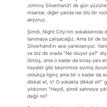
Johnny Silverhand’i de gün yüzüne ç
insanlar, diğer yanda ise ölü bir rock
alıyoruz.
Şimdi, Night City’nin sokaklarında d
tanımaya çalışacağız. Ama bir de b
Silverhand’ın sesi yankılanıyor. Yan
ve biz de orada “Ne oluyor ya?” di
ölmüş, ama o kadar da kolay pes etm
hayalet gibi beynimize sızmış dur
oldukça ilginç ama bir o kadar da s
dikkat et, V! O sokakta dikkat et!” 
yıldızının “Haydi, şimdi sahneye çı
değil mi?