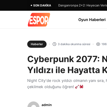
Danganronpa 2×2: Heyecan Verici
SON DAKIKA
Oyun Haberleri
Haberler
3 dakika okunma süresi
196
Cyberpunk 2077: N
Yıldızı ile Hayatt
Night City'de rock yıldızı olmanın yanı sıra, 
çekilmek olduğunu öğren!
admin