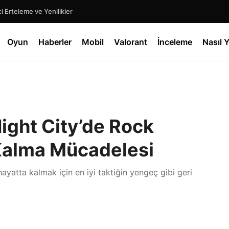
 Erteleme ve Yenilikler
Oyun
Haberler
Mobil
Valorant
İnceleme
Nasıl Y
ight City’de Rock
a Kalma Mücadelesi
hayatta kalmak için en iyi taktiğin yengeç gibi geri