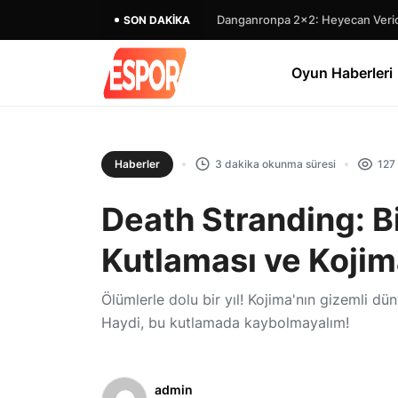
Danganronpa 2×2: Heyecan Verici
SON DAKIKA
Oyun Haberleri
Haberler
3 dakika okunma süresi
127
Death Stranding: B
Kutlaması ve Kojim
Ölümlerle dolu bir yıl! Kojima'nın gizemli d
Haydi, bu kutlamada kaybolmayalım!
admin