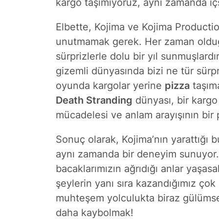
kargo taşımıyoruz, aynı zamanda içs
Elbette, Kojima ve Kojima Production
unutmamak gerek. Her zaman olduğu
sürprizlerle dolu bir yıl sunmuşlard
gizemli dünyasında bizi ne tür sürpr
oyunda kargolar yerine
pizza
taşıma
Death Stranding
dünyası, bir kargo
mücadelesi ve anlam arayışının bir p
Sonuç olarak, Kojima’nın yarattığı b
aynı zamanda bir deneyim sunuyor
bacaklarımızın ağrıdığı anlar yaşas
şeylerin yanı sıra kazandığımız çok
muhteşem yolculukta biraz gülümse
daha kaybolmak!