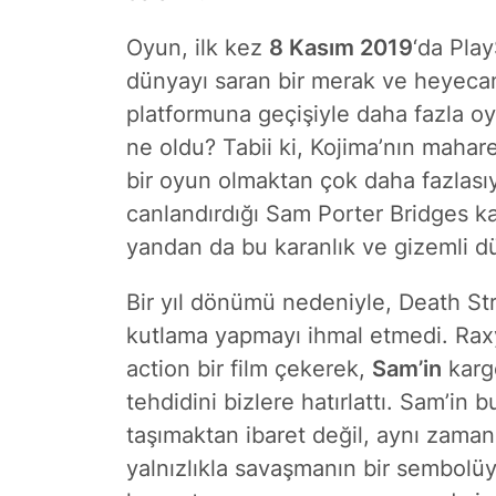
Oyun, ilk kez
8 Kasım 2019
‘da Pla
dünyayı saran bir merak ve heyeca
platformuna geçişiyle daha fazla o
ne oldu? Tabii ki, Kojima’nın mahare
bir oyun olmaktan çok daha fazlas
canlandırdığı Sam Porter Bridges kar
yandan da bu karanlık ve gizemli dü
Bir yıl dönümü nedeniyle, Death Str
kutlama yapmayı ihmal etmedi. Raxy i
action bir film çekerek,
Sam’in
kargo
tehdidini bizlere hatırlattı. Sam’in 
taşımaktan ibaret değil, aynı zaman
yalnızlıkla savaşmanın bir sembolüy