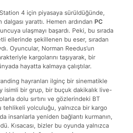
yStation 4 için piyasaya sürüldüğünde,
n dalgası yarattı. Hemen ardından
PC
yuncuya ulaşmayı başardı. Peki, bu sırada
tli ellerinde şekillenen bu eser, sıradan
ıydı. Oyuncular, Norman Reedus’un
akteriyle kargolarını taşıyarak, bir
nyada hayatta kalmaya çalıştılar.
anding hayranları ilginç bir sinematikle
simli bir grup, bir buçuk dakikalık live-
larla dolu sırtını ve gözlerindeki BT
bu tehlikeli yolculuğu, yalnızca bir kargo
da insanlarla yeniden bağlantı kurmanın,
dü. Kısacası, bizler bu oyunda yalnızca