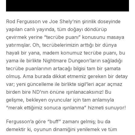
Rod Fergusson ve Joe Shely’nin şirinlik doseyinde
yapılan canlı yayında, tüm doğayı döndürüp
çevirmek yerine “tecrübe puanı” konusunu masaya
yatırmışlar. Oh, tecrübelerimizin arttığı bir dünya
hayali bir yana, madem konumuz tecrübe puanı, bu
yama ile birlikte Nightmare Dungeon’ların sağladığı
tecrübe puanlarının artacağı bilgisi tam bir
şamata
olmuş. Ama burada dikkat etmemiz gereken bir detay
var; yeni güncelleme ile birlikte sigil’leri açar açmaz
birden bire ND’nın önüne ışınlanacaksınız! Bu
gelişme, bekleyen oyuncular için tam anlamıyla
“merak ettiğimiz sonuca ışınlanma” hizmeti sunuyor!
Fergusson’a göre “buff” zamanı gelmiş; bu da
demektir ki, oyunun dinamiğini yenilemek ve tüm