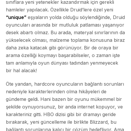
sınıflara yeni yetenekler kazandırmak için gerekli
hamleler yapılacak. Özellikle Druid’lere özel yeni
“unique”
eşyaların yolda olduğu söylendiğinde, Druid
oyuncuları arasında bir mutluluk patlaması yaşanıyor
desek abartı olmaz. Bu arada, materyal sınırlarının da
yükselecek olması, malzeme toplama konusuna biraz
daha zeka katacak gibi görünüyor. Bir de oraya bir
arama özelliği koymayı başarabilseler, o zaman işte
tam anlamıyla
oyun dünyası
tadından yenmeyecek
bir hal alacak!
Öte yandan, hardcore oyuncuların bağlantı sorunları
nedeniyle karakterlerinden olma hikâyeleri de
gündeme geldi. Hani bazen bir oyunu mükemmel bir
şekilde oynuyorsunuz, bir anda internet kopuyor, ve
karakteriniz gitti. HBO dizisi gibi bir dramayı geride
bırakarak, yeni güncelleme ile birlikte Blizzard, bu
bağlantı sorunlarına kalıcı bir çözüm hedefliyor. Ama