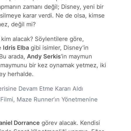
yapmanın zamanı değil; Disney, yeni bir
silmeye karar verdi. Ne de olsa, kimse
ez, değil mi?
 kim alacak? Söylentilere göre,
e
Idris Elba
gibi isimler, Disney’in
 Bu arada,
Andy Serkis
’in maymun
r maymunu bir kez oynamak yetmez, iki
şey herhalde.
isine Devam Etme Kararı Aldı
s Filmi, Maze Runner’ın Yönetmenine
aniel Dorrance
görev alacak. Kendisi