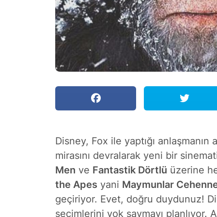
Disney, Fox ile yaptığı anlaşmanın a
mirasını devralarak yeni bir sinem
Men
ve
Fantastik Dörtlü
üzerine he
the Apes
yani
Maymunlar Cehenn
geçiriyor. Evet, doğru duydunuz! Di
seçimlerini yok saymayı planlıyor. Anl