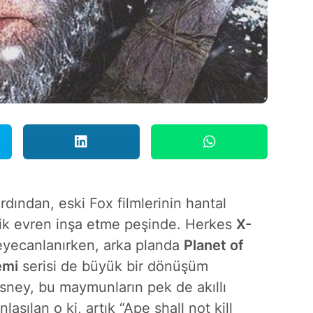
rdından, eski Fox filmlerinin hantal
atik evren inşa etme peşinde. Herkes
X-
yecanlanırken, arka planda
Planet of
emi
serisi de büyük bir dönüşüm
sney, bu maymunların pek de akıllı
aşılan o ki, artık “Ape shall not kill