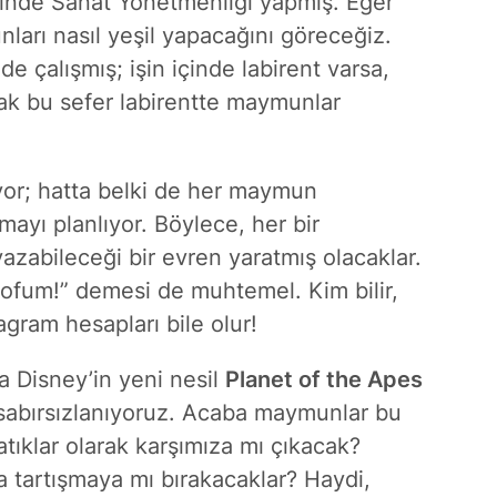
inde Sanat Yönetmenliği yapmış. Eğer
ları nasıl yeşil yapacağını göreceğiz.
de çalışmış; işin içinde labirent varsa,
ncak bu sefer labirentte maymunlar
yor; hatta belki de her maymun
mayı planlıyor. Böylece, her bir
zabileceği bir evren yaratmış olacaklar.
zofum!” demesi de muhtemel. Kim bilir,
gram hesapları bile olur!
 Disney’in yeni nesil
Planet of the Apes
n sabırsızlanıyoruz. Acaba maymunlar bu
atıklar olarak karşımıza mı çıkacak?
a tartışmaya mı bırakacaklar? Haydi,