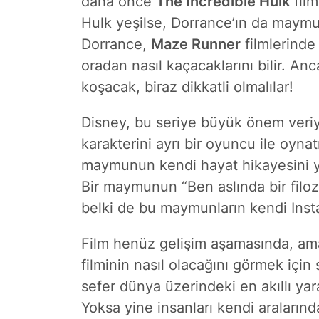
daha önce
The Incredible Hulk
film
Hulk yeşilse, Dorrance’ın da maymun
Dorrance,
Maze Runner
filmlerinde 
oradan nasıl kaçacaklarını bilir. A
koşacak, biraz dikkatli olmalılar!
Disney, bu seriye büyük önem veri
karakterini ayrı bir oyuncu ile oynat
maymunun kendi hayat hikayesini ya
Bir maymunun “Ben aslında bir filo
belki de bu maymunların kendi Insta
Film henüz gelişim aşamasında, ama
filminin nasıl olacağını görmek içi
sefer dünya üzerindeki en akıllı yar
Yoksa yine insanları kendi aralarınd