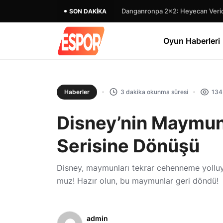
Danganronpa 2×2: Heyecan Verici
SON DAKIKA
Oyun Haberleri
Haberler
3 dakika okunma süresi
134
Disney’nin Maymu
Serisine Dönüşü
Disney, maymunları tekrar cehenneme yolluyor
muz! Hazır olun, bu maymunlar geri döndü!
admin