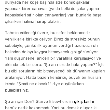
dünyada her köşe başında size komik şakalar
yapacak birer canavar (ya da belki de şaka yapma
kapasiteleri sıfır olan canavarlar) var, bunlarla başa
çıkarken haliniz harap olabilir.
Tahmin edileceği üzere, bu sefer beklenmedik
yeniliklerle birlikte geliyor. Biraz da stresliyiz bunun
sebebiyle; çünkü ilk oyunun verdiği huzursuz ruh
halinden dolayı kaygısı bitmeyecek gibi görünüyor.
Yani düşünsene, aniden bir yaratıkla karşılaşıyor ve
aklında tek bir soru: “Şu an nerede hata yaptım?” İşte
bu gibi soruların hiç bitmeyeceği bir dünyanın kapıları
aralanıyor. Hatta bazen kendinizi, büyük bir hüsran
içinde “Şimdi ne olacak?” diye düşünürken
bulabilirsiniz.
Şu an için Don’t Starve Elsewhere’in
çıkış tarihi
henüz netlik kazanmadı. Yani bu demek oluyor ki,