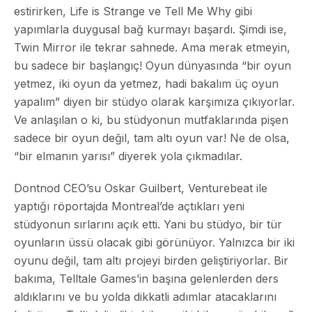
estirirken, Life is Strange ve Tell Me Why gibi
yapımlarla duygusal bağ kurmayı başardı. Şimdi ise,
Twin Mirror ile tekrar sahnede. Ama merak etmeyin,
bu sadece bir başlangıç! Oyun dünyasında “bir oyun
yetmez, iki oyun da yetmez, hadi bakalım üç oyun
yapalım” diyen bir stüdyo olarak karşımıza çıkıyorlar.
Ve anlaşılan o ki, bu stüdyonun mutfaklarında pişen
sadece bir oyun değil, tam altı oyun var! Ne de olsa,
“bir elmanın yarısı” diyerek yola çıkmadılar.
Dontnod CEO’su Oskar Guilbert, Venturebeat ile
yaptığı röportajda Montreal’de açtıkları yeni
stüdyonun sırlarını açık etti. Yani bu stüdyo, bir tür
oyunların üssü olacak gibi görünüyor. Yalnızca bir iki
oyunu değil, tam altı projeyi birden geliştiriyorlar. Bir
bakıma, Telltale Games’in başına gelenlerden ders
aldıklarını ve bu yolda dikkatli adımlar atacaklarını