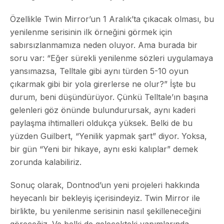
Özellikle Twin Mirror’un 1 Aralık’ta çıkacak olması, bu
yenilenme serisinin ilk örneğini görmek için
sabırsızlanmamıza neden oluyor. Ama burada bir
soru var: “Eğer sürekli yenilenme sözleri uygulamaya
yansımazsa, Telltale gibi aynı türden 5-10 oyun
çıkarmak gibi bir yola girerlerse ne olur?” İşte bu
durum, beni düşündürüyor. Çünkü Telltale’ın başına
gelenleri göz önünde bulundurursak, aynı kaderi
paylaşma ihtimalleri oldukça yüksek. Belki de bu
yüzden Guilbert, “Yenilik yapmak şart” diyor. Yoksa,
bir gün “Yeni bir hikaye, aynı eski kalıplar” demek
zorunda kalabiliriz.
Sonuç olarak, Dontnod’un yeni projeleri hakkında
heyecanlı bir bekleyiş içerisindeyiz. Twin Mirror ile
birlikte, bu yenilenme serisinin nasıl şekilleneceğini
göreceğiz. Ve belki de gelecekteki yapımlarında,