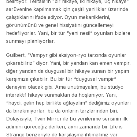
belirtiyor. Telltale’in “bir hikaye, iki hikaye, üç hikaye”
serüvenine kapılmamak için çeşitli yenilikler üzerinde
çalıştıklarını ifade ediyor. Oyun mekaniklerini,
görünümünü ve genel hissiyatını güncellemeyi
hedefliyorlar. Yani, bir tür “yeni nesil” oyunları bizlere
sunmayı planlıyorlar.
Guilbert, “Vampyr gibi aksiyon-ryo tarzında oyunlar
çıkarabiliriz” diyor. Yani, bir yandan kan emen vampir,
diğer yandan da duygusal bir hikaye sunan bir yapım
karşımıza çıkabilir. Bu bir tür “duygusal vampir”
deneyimi olacak gibi. Ama unutmayalım, bu stüdyo
interaktif hikaye sunmaktan da hoşlanıyor. Yani,
“haydi, gelin hep birlikte ağlayalım” dediğimiz oyunları
da bırakmıyorlar, bu da onların tarzlarından biri.
Dolayısıyla, Twin Mirror ile bu yenilenme serisinin ilk
adımını göreceğiz derken, aynı zamanda bir Life is
Strange benzeriyle de karşılaşma ihtimalimiz var.