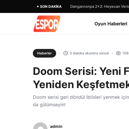
Danganronpa 2×2: Heyecan Verici
SON DAKIKA
Oyun Haberleri
Haberler
3 dakika okunma süresi
108
Doom Serisi: Yeni Fi
Yeniden Keşfetme
Doom serisi geri döndü! İblisleri yenmek için
da gülümseyin!
admin