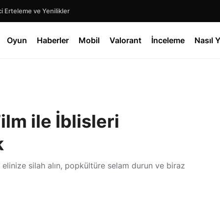
 Erteleme ve Yenilikler
Oyun
Haberler
Mobil
Valorant
İnceleme
Nasıl Y
lm ile İblisleri
k
 elinize silah alın, popkültüre selam durun ve biraz