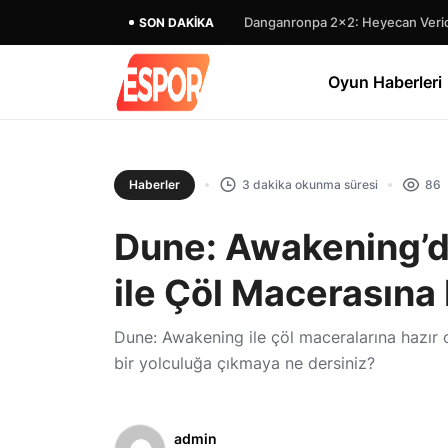
Danganronpa 2×2: Heyecan Verici
SON DAKIKA
Oyun Haberleri
Haberler
3 dakika okunma süresi
86
Dune: Awakening’
ile Çöl Macerasına 
Dune: Awakening ile çöl maceralarına hazır 
bir yolculuğa çıkmaya ne dersiniz?
admin