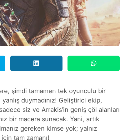
re, şimdi tamamen tek oyunculu bir
yanlış duymadınız! Geliştirici ekip,
ece siz ve Arrakis’in geniş çöl alanları
nız bir macera sunacak. Yani, artık
almanız gereken kimse yok; yalnız
k için tam zamanı!