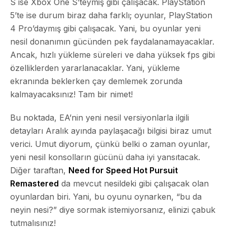
S ise Xbox One S’teymiş gibi çalışacak. PlayStation
5’te ise durum biraz daha farklı; oyunlar, PlayStation
4 Pro’daymış gibi çalışacak. Yani, bu oyunlar yeni
nesil donanımın gücünden pek faydalanamayacaklar.
Ancak, hızlı yükleme süreleri ve daha yüksek fps gibi
özelliklerden yararlanacaklar. Yani, yükleme
ekranında beklerken çay demlemek zorunda
kalmayacaksınız! Tam bir nimet!
Bu noktada, EA’nin yeni nesil versiyonlarla ilgili
detayları Aralık ayında paylaşacağı bilgisi biraz umut
verici. Umut diyorum, çünkü belki o zaman oyunlar,
yeni nesil konsolların gücünü daha iyi yansıtacak.
Diğer taraftan,
Need for Speed Hot Pursuit
Remastered
da mevcut nesildeki gibi çalışacak olan
oyunlardan biri. Yani, bu oyunu oynarken, “bu da
neyin nesi?” diye sormak istemiyorsanız, elinizi çabuk
tutmalısınız!