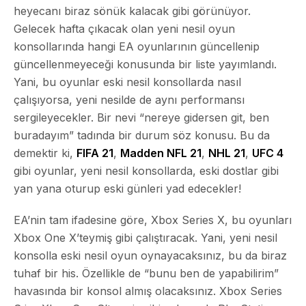
heyecanı biraz sönük kalacak gibi görünüyor.
Gelecek hafta çıkacak olan yeni nesil oyun
konsollarında hangi EA oyunlarının güncellenip
güncellenmeyeceği konusunda bir liste yayımlandı.
Yani, bu oyunlar eski nesil konsollarda nasıl
çalışıyorsa, yeni nesilde de aynı performansı
sergileyecekler. Bir nevi “nereye gidersen git, ben
buradayım” tadında bir durum söz konusu. Bu da
demektir ki,
FIFA 21
,
Madden NFL 21
,
NHL 21
,
UFC 4
gibi oyunlar, yeni nesil konsollarda, eski dostlar gibi
yan yana oturup eski günleri yad edecekler!
EA’nin tam ifadesine göre, Xbox Series X, bu oyunları
Xbox One X’teymiş gibi çalıştıracak. Yani, yeni nesil
konsolla eski nesil oyun oynayacaksınız, bu da biraz
tuhaf bir his. Özellikle de “bunu ben de yapabilirim”
havasında bir konsol almış olacaksınız. Xbox Series