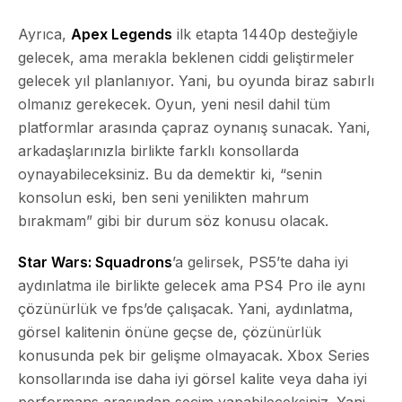
Ayrıca,
Apex Legends
ilk etapta 1440p desteğiyle
gelecek, ama merakla beklenen ciddi geliştirmeler
gelecek yıl planlanıyor. Yani, bu oyunda biraz sabırlı
olmanız gerekecek. Oyun, yeni nesil dahil tüm
platformlar arasında çapraz oynanış sunacak. Yani,
arkadaşlarınızla birlikte farklı konsollarda
oynayabileceksiniz. Bu da demektir ki, “senin
konsolun eski, ben seni yenilikten mahrum
bırakmam” gibi bir durum söz konusu olacak.
Star Wars: Squadrons
’a gelirsek, PS5’te daha iyi
aydınlatma ile birlikte gelecek ama PS4 Pro ile aynı
çözünürlük ve fps’de çalışacak. Yani, aydınlatma,
görsel kalitenin önüne geçse de, çözünürlük
konusunda pek bir gelişme olmayacak. Xbox Series
konsollarında ise daha iyi görsel kalite veya daha iyi
performans arasından seçim yapabileceksiniz. Yani,