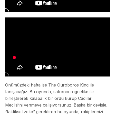
Önümüzdeki hafta ise The Ouroboros King ile
tanışacağız. Bu oyunda, satrancı roguelike ile
birleştirerek kalabalık bir ordu kurup Cadılar
Meclisi’ni yenmeye çalışıyorsunuz. Başka bir deyişle,
“taktiksel zeka” gerektiren bu oyunda, rakiplerinizi