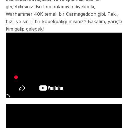
geçebilirsiniz. Bu tam anlamıyla diyelim ki,
Warhammer 40K temalı bir Carmageddon gibi. Peki,
hızlı ve sinirli bir köpekbalığı mısınız? Bakalım, yarışta
kim galip gelecek!