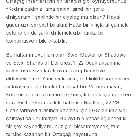
Ortaçağ insanları için bir terapist gibi oynuyorsunuz.
“Kedimi çaldınız, ama bakın, şimdi bir şarkı
dinliyorum!” şeklinde bir diyalog mu olsun? Hayal
gücünüzü serbest bırakın! Hatta bir kılıçla at çalmak,
üstüne bir de şarkı dinlemek gibi harika bir
kombinasyon bile çıkabilir.
Bu haftanın oyunları olan Styx: Master of Shadows
ve Styx: Shards of Darkness’ı, 22 Ocak akşamına
kadar ücretsiz olarak oyun kütüphanenize
ekleyebilirsiniz. Yani acele edin, goblinlikte son derece
ustalaşmak için harika bir fırsat bu. Ve unutmayın,
kötü bir goblin olmanın hazzını çıkarmak için gereken
süre kısıtlı. Önümüzdeki hafta ise Rustler’ı, 22-29
Ocak tarihleri arasında kapmak için EGS’nin kapısını
çalmayı da unutmayın. Bu oyun o kadar eğlenceli ki,
bir şey kaybediyorsunuz gibi hissetmeyecek, tam
tersine kazanan bir Ortaçağ haydutuna