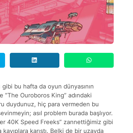
 gibi bu hafta da oyun dünyasının
lere “The Ouroboros King” adındaki
ru duydunuz, hiç para vermeden bu
evinmeyin; asıl problem burada başlıyor.
r 40K Speed Freeks” zannettiğimiz gibi
kayıplara karıştı. Belki de bir uzayda