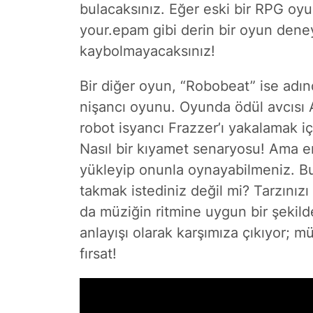
bulacaksınız. Eğer eski bir RPG oyu
your.epam gibi derin bir oyun dene
kaybolmayacaksınız!
Bir diğer oyun, “Robobeat” ise adınd
nişancı oyunu. Oyunda ödül avcısı A
robot isyancı Frazzer’ı yakalamak i
Nasıl bir kıyamet senaryosu! Ama en 
yükleyip onunla oynayabilmeniz. B
takmak istediniz değil mi? Tarzınız
da müziğin ritmine uygun bir şekilde
anlayışı olarak karşımıza çıkıyor; mü
fırsat!