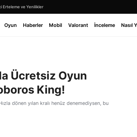
Mecca Chameleon: Oyun Dünyasında 16 Günlük Olağanüstü Başarı Hikayesi
Oyun
Haberler
Mobil
Valorant
İnceleme
Nasıl Y
da Ücretsiz Oyun
oboros King!
Hızla dönen yılan kralı henüz denemediysen, bu