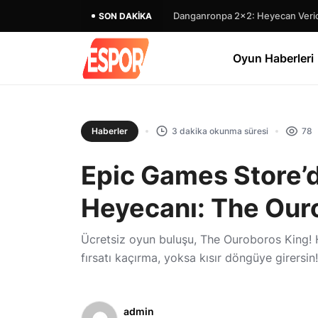
SON DAKIKA
Oyun Haberleri
Haberler
3 dakika okunma süresi
78
Epic Games Store’
Heyecanı: The Our
Ücretsiz oyun buluşu, The Ouroboros King! 
fırsatı kaçırma, yoksa kısır döngüye girersin!
admin