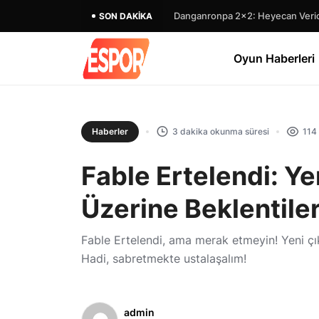
Danganronpa 2×2: Heyecan Verici
SON DAKIKA
Oyun Haberleri
Haberler
3 dakika okunma süresi
114
Fable Ertelendi: Yen
Üzerine Beklentile
Fable Ertelendi, ama merak etmeyin! Yeni çıkı
Hadi, sabretmekte ustalaşalım!
admin