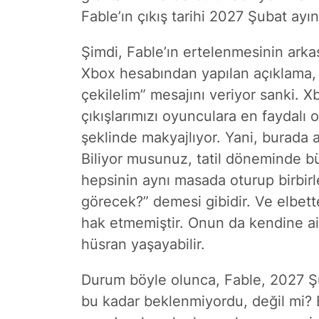
Fable’ın çıkış tarihi 2027 Şubat ayı
Şimdi, Fable’ın ertelenmesinin ark
Xbox hesabından yapılan açıklama, 
çekilelim” mesajını veriyor sanki. 
çıkışlarımızı oyunculara en faydalı 
şeklinde makyajlıyor. Yani, burada 
Biliyor musunuz, tatil döneminde bü
hepsinin aynı masada oturup birbirle
görecek?” demesi gibidir. Ve elbet
hak etmemiştir. Onun da kendine ait 
hüsran yaşayabilir.
Durum böyle olunca, Fable, 2027 Şuba
bu kadar beklenmiyordu, değil mi?