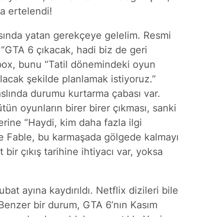
na ertelendi!
asında yatan gerekçeye gelelim. Resmi
“GTA 6 çıkacak, hadi biz de geri
Xbox, bunu “Tatil dönemindeki oyun
olacak şekilde planlamak istiyoruz.”
aslında durumu kurtarma çabası var.
tün oyunların birer birer çıkması, sanki
rine “Haydi, kim daha fazla ilgi
te Fable, bu karmaşada gölgede kalmayı
bir çıkış tarihine ihtiyacı var, yoksa
t ayına kaydırıldı. Netflix dizileri bile
 Benzer bir durum, GTA 6’nın Kasım