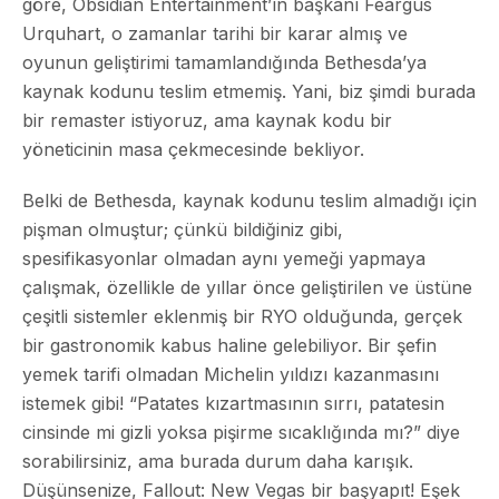
göre, Obsidian Entertainment’ın başkanı Feargus
Urquhart, o zamanlar tarihi bir karar almış ve
oyunun geliştirimi tamamlandığında Bethesda’ya
kaynak kodunu teslim etmemiş. Yani, biz şimdi burada
bir remaster istiyoruz, ama kaynak kodu bir
yöneticinin masa çekmecesinde bekliyor.
Belki de Bethesda, kaynak kodunu teslim almadığı için
pişman olmuştur; çünkü bildiğiniz gibi,
spesifikasyonlar olmadan aynı yemeği yapmaya
çalışmak, özellikle de yıllar önce geliştirilen ve üstüne
çeşitli sistemler eklenmiş bir RYO olduğunda, gerçek
bir gastronomik kabus haline gelebiliyor. Bir şefin
yemek tarifi olmadan Michelin yıldızı kazanmasını
istemek gibi! “Patates kızartmasının sırrı, patatesin
cinsinde mi gizli yoksa pişirme sıcaklığında mı?” diye
sorabilirsiniz, ama burada durum daha karışık.
Düşünsenize, Fallout: New Vegas bir başyapıt! Eşek