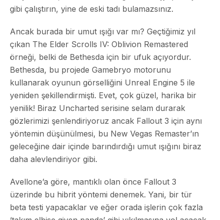
gibi çalıştırın, yine de eski tadı bulamazsınız.
Ancak burada bir umut ışığı var mı? Geçtiğimiz yıl
çıkan The Elder Scrolls IV: Oblivion Remastered
örneği, belki de Bethesda için bir ufuk açıyordur.
Bethesda, bu projede Gamebryo motorunu
kullanarak oyunun görselliğini Unreal Engine 5 ile
yeniden şekillendirmişti. Evet, çok güzel, harika bir
yenilik! Biraz Uncharted serisine selam durarak
gözlerimizi şenlendiriyoruz ancak Fallout 3 için aynı
yöntemin düşünülmesi, bu New Vegas Remaster’ın
geleceğine dair içinde barındırdığı umut ışığını biraz
daha alevlendiriyor gibi.
Avellone’a göre, mantıklı olan önce Fallout 3
üzerinde bu hibrit yöntemi denemek. Yani, bir tür
beta testi yapacaklar ve eğer orada işlerin çok fazla
‘takım elbise giyen panda’ gibi yıkılmasına yol açacak