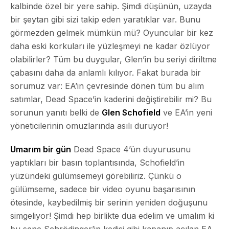
kalbinde özel bir yere sahip. Şimdi düşünün, uzayda
bir şeytan gibi sizi takip eden yaratıklar var. Bunu
görmezden gelmek mümkün mü? Oyuncular bir kez
daha eski korkuları ile yüzleşmeyi ne kadar özlüyor
olabilirler? Tüm bu duygular, Glen’in bu seriyi diriltme
çabasını daha da anlamlı kılıyor. Fakat burada bir
sorumuz var: EA’in çevresinde dönen tüm bu alım
satımlar, Dead Space’in kaderini değiştirebilir mi? Bu
sorunun yanıtı belki de
Glen Schofield
ve EA’in yeni
yöneticilerinin omuzlarında asılı duruyor!
Umarım bir gün
Dead Space 4’ün duyurusunu
yaptıkları bir basın toplantısında, Schofield’in
yüzündeki gülümsemeyi görebiliriz. Çünkü o
gülümseme, sadece bir video oyunu başarısının
ötesinde, kaybedilmiş bir serinin yeniden doğuşunu
simgeliyor! Şimdi hep birlikte dua edelim ve umalım ki
bu sene Schrödinger’in kedisi gibi kapanıp açılan EA