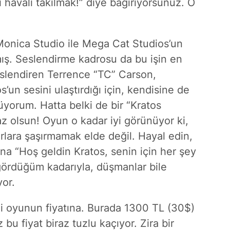
havalı takılmak!” diye bağırıyorsunuz. O
onica Studio ile Mega Cat Studios’un
armış. Seslendirme kadrosu da bu işin en
seslendiren Terrence “TC” Carson,
’un sesini ulaştırdığı için, kendisine de
üyorum. Hatta belki de bir “Kratos
z olsun! Oyun o kadar iyi görünüyor ki,
rlara şaşırmamak elde değil. Hayal edin,
na “Hoş geldin Kratos, senin için her şey
 gördüğüm kadarıyla, düşmanlar bile
yor.
ni oyunun fiyatına. Burada 1300 TL (30$)
z bu fiyat biraz tuzlu kaçıyor. Zira bir