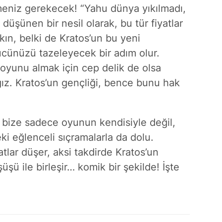
tmeniz gerekecek! “Yahu dünya yıkılmadı,
üşünen bir nesil olarak, bu tür fiyatlar
ın, belki de Kratos’un bu yeni
cünüzü tazeleyecek bir adım olur.
oyunu almak için cep delik de olsa
ğız. Kratos’un gençliği, bence bunu hak
 bize sadece oyunun kendisiyle değil,
i eğlenceli sıçramalarla da dolu.
lar düşer, aksi takdirde Kratos’un
şü ile birleşir… komik bir şekilde! İşte