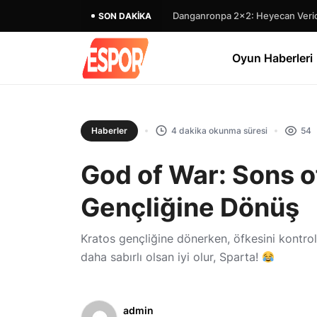
Danganronpa 2×2: Heyecan Verici
SON DAKIKA
Oyun Haberleri
Haberler
4 dakika okunma süresi
54
God of War: Sons of
Gençliğine Dönüş
Kratos gençliğine dönerken, öfkesini kontrol
daha sabırlı olsan iyi olur, Sparta!
admin