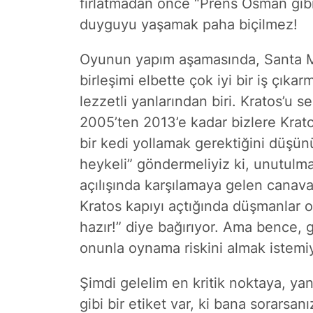
fırlatmadan önce “Prens Osman gibi 
duyguyu yaşamak paha biçilmez!
Oyunun yapım aşamasında, Santa M
birleşimi elbette çok iyi bir iş çık
lezzetli yanlarından biri. Kratos’u 
2005’ten 2013’e kadar bizlere Kratos
bir kedi yollamak gerektiğini düşün
heykeli” göndermeliyiz ki, unutulma
açılışında karşılamaya gelen canava
Kratos kapıyı açtığında düşmanlar o
hazır!” diye bağırıyor. Ama bence,
onunla oynama riskini almak istemi
Şimdi gelelim en kritik noktaya, ya
gibi bir etiket var, ki bana sorarsanı