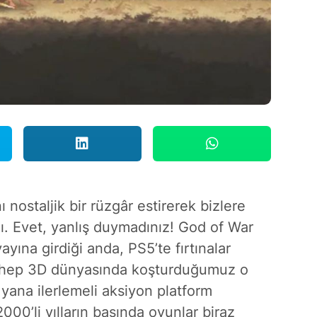
 nostaljik bir rüzgâr estirerek bizlere
dı. Evet, yanlış duymadınız! God of War
ayına girdiği anda, PS5’te fırtınalar
e hep 3D dünyasında koşturduğumuz o
 yana ilerlemeli aksiyon platform
000’li yılların başında oyunlar biraz