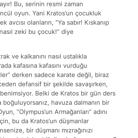
hayır! Bu, serinin resmi zaman
öncül oyun. Yani Kratos’un çocukluk
ek avcısı olanların, “Ya sabır! Kıskanıp
asıl zeki bu çocuk!” diye
k ve kalkanını nasıl ustalıkla
arada kafasına kafasını vurduğu
ler” derken sadece karate değil, biraz
den defansif bir şekilde savaşırken,
 benimsiyor. Belki de Kratos bir gün ders
da boğuluyorsanız, havuza dalmanın bir
 Oyun, “Olympus’un Armağanları” adını
ı için, bu da Kratos’un düşmanlar
ünsenize, bir düşmanı mızrağınızı