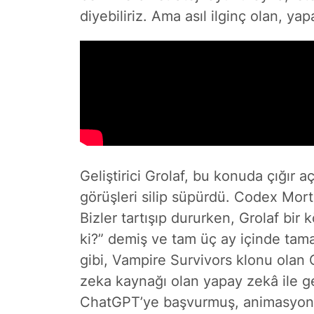
diyebiliriz. Ama asıl ilginç olan, ya
Geliştirici Grolaf, bu konuda çığır 
görüşleri silip süpürdü. Codex Mor
Bizler tartışıp dururken, Grolaf bi
ki?” demiş ve tam üç ay içinde tama
gibi, Vampire Survivors klonu olan 
zeka kaynağı olan yapay zekâ ile gel
ChatGPT’ye başvurmuş, animasyon v