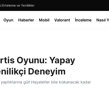
 Erteleme ve Yenilikler
Mecca Chameleon: Oyun Dünyasında 16 Günlük Olağanüstü Başarı Hikayesi
Oyun
Haberler
Mobil
Valorant
İnceleme
Nasıl Y
rtis Oyunu: Yapay
enilikçi Deneyim
yaptıklarına gül! Hayaletler bile kıskanacak kadar