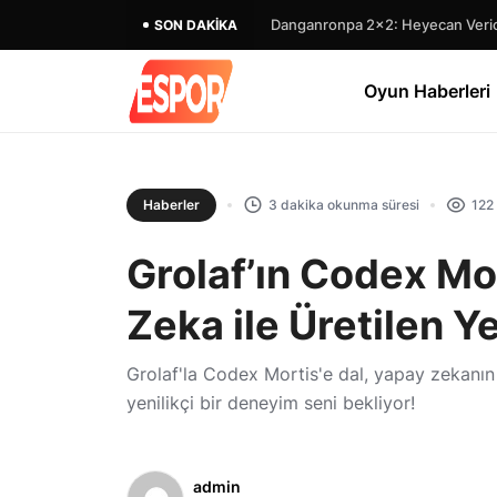
Danganronpa 2×2: Heyecan Verici
SON DAKIKA
Oyun Haberleri
Haberler
3 dakika okunma süresi
122
Grolaf’ın Codex Mo
Zeka ile Üretilen Y
Grolaf'la Codex Mortis'e dal, yapay zekanın 
yenilikçi bir deneyim seni bekliyor!
admin