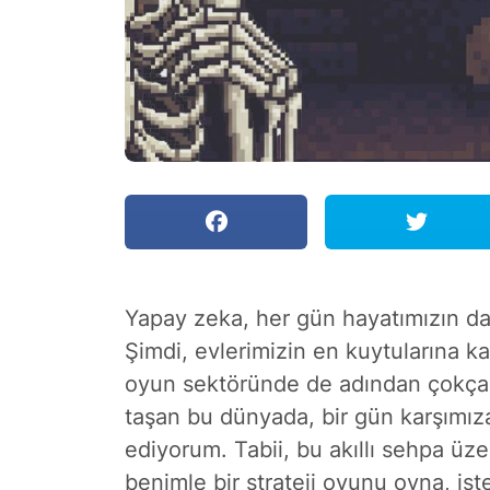
Yapay zeka, her gün hayatımızın da
Şimdi, evlerimizin en kuytularına 
oyun sektöründe de adından çokça söz
taşan bu dünyada, bir gün karşımıza 
ediyorum. Tabii, bu akıllı sehpa üz
benimle bir strateji oyunu oyna, iste