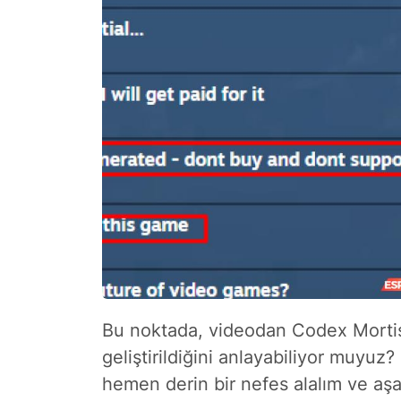
Bu noktada, videodan Codex Mortis
geliştirildiğini anlayabiliyor muyuz
hemen derin bir nefes alalım ve aşa