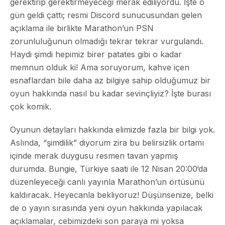
gerektirip gerektirmeyeceği merak ediliyordu. İşte o
gün geldi çattı; resmi Discord sunucusundan gelen
açıklama ile birlikte
Marathon’un PSN
zorunluluğunun olmadığı
tekrar tekrar vurgulandı.
Haydi şimdi hepimiz birer patates gibi o kadar
memnun olduk ki! Ama soruyorum, kahve içen
esnaflardan bile daha az bilgiye sahip olduğumuz bir
oyun hakkında nasıl bu kadar sevinçliyiz? İşte burası
çok komik.
Oyunun detayları hakkında elimizde fazla bir bilgi yok.
Aslında, “şimdilik” diyorum zira bu belirsizlik ortamı
içinde merak duygusu resmen tavan yapmış
durumda. Bungie, Türkiye saati ile
12 Nisan 20:00
‘da
düzenleyeceği canlı yayınla Marathon’un örtüsünü
kaldıracak. Heyecanla bekliyoruz! Düşünsenize, belki
de o yayın sırasında yeni oyun hakkında yapılacak
açıklamalar, cebimizdeki son paraya mi yoksa