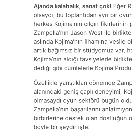
Ajanda kalabalık, sanat çok!
Eğer Ro
olsaydı, bu toplantıdan ayrı bir oy
herkes Kojima’nın çılgın fikirlerinin
Zampella’nın Jason West ile birlik
aslında Kojima’nın ilhamına vesile 
artık bağımsız bir stüdyomuz var, h
Kojima’nın aldığı tavsiyelerle birlikt
dediği gibi cümlelerle Kojima Produc
Özellikle yarıştıkları dönemde Zamp
alanındaki geniş çaplı deneyimi, Ko
olmasaydı oyun sektörü bugün oldu
Zampella’nın başarılarını anlatmıyo
birbirlerine destek olan dostluğun 
böyle bir şeydir işte!