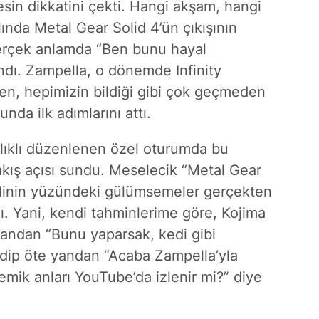
in dikkatini çekti. Hangi akşam, hangi
ında Metal Gear Solid 4’ün çıkışının
erçek anlamda “Ben bunu hayal
andı. Zampella, o dönemde Infinity
rken, hepimizin bildiği gibi çok geçmeden
da ilk adımlarını attı.
lıklı düzenlenen özel oturumda bu
bakış açısı sundu. Meselecik “Metal Gear
ikilinin yüzündeki gülümsemeler gerçekten
ı. Yani, kendi tahminlerime göre, Kojima
 yandan “Bunu yaparsak, kedi gibi
dip öte yandan “Acaba Zampella’yla
mik anları YouTube’da izlenir mi?” diye