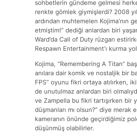
sohbetlerin gündeme gelmesi herkes
renkte gömlek giymişlerdi? 2008 yıl
ardından muhtemelen Kojima’nın g
etmiştim!” dediği anlardan biri yaş
Ward’da Call of Duty rüzgarı estiri
Respawn Entertainment’ı kurma yolun
Kojima, “Remembering A Titan” baş
anılara dair komik ve nostaljik bir 
FPS” oyunu fikri ortaya atılırken, 
de unutulmaz anlardan biri olmalıyd
ve Zampella bu fikri tartışırken bir
düşmanları mı olsun?” diye merak e
kameranın önünde geçirdiğimiz pole
düşünmüş olabilirler.