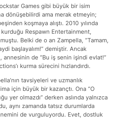
ckstar Games gibi büyük bir isim
una dönüşebilirdi ama merak etmeyin;
 peşinden koşmaya alıştı. 2010 yılında
te kurduğu Respawn Entertainment,
olmuştu. Belki de o an Zampella, “Tamam,
aydi başlayalım!” demiştir. Ancak
e, annesinin de “Bu iş senin işindi evlat!”
tions’ı kurma sürecini hızlandırdı.
ella’nın tavsiyeleri ve uzmanlık
jima için büyük bir kazançtı. Ona “O
ğu yer olmazdı” derken aslında yalnızca
rdu, aynı zamanda tatsız durumlarda
önemini de vurguluyordu. Evet, dostluk