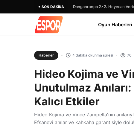
Danganronpa 2×2: Heyecan Verici
SON DAKIKA
Oyun Haberleri
Haberler
4 dakika okunma süresi
70
Hideo Kojima ve Vi
Unutulmaz Anıları
Kalıcı Etkiler
Hideo Kojima ve Vince Zampella'nın anılarıyl
Efsanevi anılar ve kahkaha garantisiyle dolu