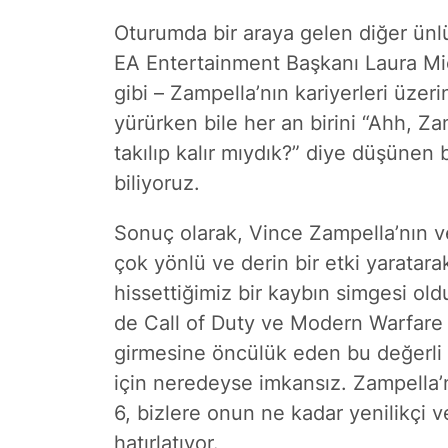
Oturumda bir araya gelen diğer ünlü
EA Entertainment Başkanı Laura Mi
gibi – Zampella’nın kariyerleri üzeri
yürürken bile her an birini “Ahh, Z
takılıp kalır mıydık?” diye düşüne
biliyoruz.
Sonuç olarak, Vince Zampella’nın ve
çok yönlü ve derin bir etki yaratara
hissettiğimiz bir kaybın simgesi old
de Call of Duty ve Modern Warfare 
girmesine öncülük eden bu değerli 
için neredeyse imkansız. Zampella’nı
6, bizlere onun ne kadar yenilikçi v
hatırlatıyor.