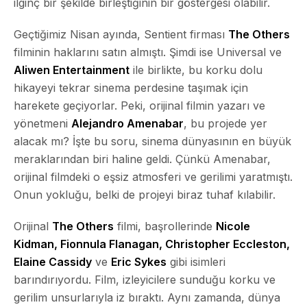
ilginç bir şekilde birleştiğinin bir göstergesi olabilir.
Geçtiğimiz Nisan ayında, Sentient firması
The Others
filminin haklarını satın almıştı. Şimdi ise Universal ve
Aliwen Entertainment
ile birlikte, bu korku dolu
hikayeyi tekrar sinema perdesine taşımak için
harekete geçiyorlar. Peki, orijinal filmin yazarı ve
yönetmeni
Alejandro Amenabar
, bu projede yer
alacak mı? İşte bu soru, sinema dünyasının en büyük
meraklarından biri haline geldi. Çünkü Amenabar,
orijinal filmdeki o eşsiz atmosferi ve gerilimi yaratmıştı.
Onun yokluğu, belki de projeyi biraz tuhaf kılabilir.
Orijinal
The Others
filmi, başrollerinde
Nicole
Kidman, Fionnula Flanagan, Christopher Eccleston,
Elaine Cassidy
ve
Eric Sykes
gibi isimleri
barındırıyordu. Film, izleyicilere sunduğu korku ve
gerilim unsurlarıyla iz bıraktı. Aynı zamanda, dünya