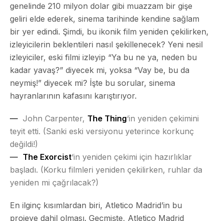
genelinde 210 milyon dolar gibi muazzam bir gişe
geliri elde ederek, sinema tarihinde kendine sağlam
bir yer edindi. Şimdi, bu ikonik film yeniden çekilirken,
izleyicilerin beklentileri nasıl şekillenecek? Yeni nesil
izleyiciler, eski filmi izleyip “Ya bu ne ya, neden bu
kadar yavaş?” diyecek mi, yoksa “Vay be, bu da
neymiş!” diyecek mi? İşte bu sorular, sinema
hayranlarının kafasını karıştırıyor.
John Carpenter,
The Thing
‘in yeniden çekimini
teyit etti. (Sanki eski versiyonu yeterince korkunç
değildi!)
The Exorcist
‘in yeniden çekimi için hazırlıklar
başladı. (Korku filmleri yeniden çekilirken, ruhlar da
yeniden mi çağrılacak?)
En ilginç kısımlardan biri, Atletico Madrid’in bu
projeye dahil olması. Geçmişte, Atletico Madrid