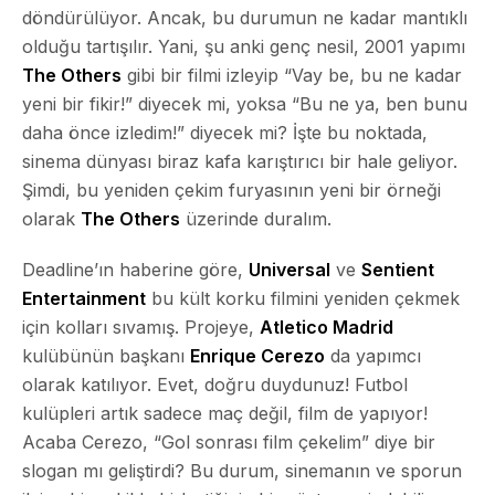
döndürülüyor. Ancak, bu durumun ne kadar mantıklı
olduğu tartışılır. Yani, şu anki genç nesil, 2001 yapımı
The Others
gibi bir filmi izleyip “Vay be, bu ne kadar
yeni bir fikir!” diyecek mi, yoksa “Bu ne ya, ben bunu
daha önce izledim!” diyecek mi? İşte bu noktada,
sinema dünyası biraz kafa karıştırıcı bir hale geliyor.
Şimdi, bu yeniden çekim furyasının yeni bir örneği
olarak
The Others
üzerinde duralım.
Deadline’ın haberine göre,
Universal
ve
Sentient
Entertainment
bu kült korku filmini yeniden çekmek
için kolları sıvamış. Projeye,
Atletico Madrid
kulübünün başkanı
Enrique Cerezo
da yapımcı
olarak katılıyor. Evet, doğru duydunuz! Futbol
kulüpleri artık sadece maç değil, film de yapıyor!
Acaba Cerezo, “Gol sonrası film çekelim” diye bir
slogan mı geliştirdi? Bu durum, sinemanın ve sporun