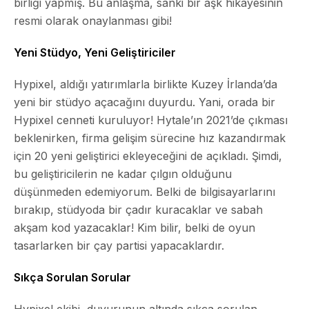
birliği yapmış. Bu anlaşma, sanki bir aşk hikayesinin
resmi olarak onaylanması gibi!
Yeni Stüdyo, Yeni Geliştiriciler
Hypixel, aldığı yatırımlarla birlikte Kuzey İrlanda’da
yeni bir stüdyo açacağını duyurdu. Yani, orada bir
Hypixel cenneti kuruluyor! Hytale’ın 2021’de çıkması
beklenirken, firma gelişim sürecine hız kazandırmak
için 20 yeni geliştirici ekleyeceğini de açıkladı. Şimdi,
bu geliştiricilerin ne kadar çılgın olduğunu
düşünmeden edemiyorum. Belki de bilgisayarlarını
bırakıp, stüdyoda bir çadır kuracaklar ve sabah
akşam kod yazacaklar! Kim bilir, belki de oyun
tasarlarken bir çay partisi yapacaklardır.
Sıkça Sorulan Sorular
Hypixel ekibi, duyurunun altında sıkça sorulan