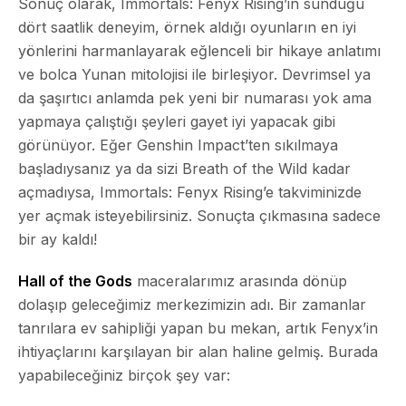
Sonuç olarak,
Immortals: Fenyx Rising
’in sunduğu
dört saatlik deneyim, örnek aldığı oyunların en iyi
yönlerini harmanlayarak eğlenceli bir hikaye anlatımı
ve bolca Yunan mitolojisi ile birleşiyor. Devrimsel ya
da şaşırtıcı anlamda pek yeni bir numarası yok ama
yapmaya çalıştığı şeyleri gayet iyi yapacak gibi
görünüyor. Eğer
Genshin Impact
’ten sıkılmaya
başladıysanız ya da sizi
Breath of the Wild
kadar
açmadıysa,
Immortals: Fenyx Rising
’e takviminizde
yer açmak isteyebilirsiniz. Sonuçta çıkmasına sadece
bir ay kaldı!
Hall of the Gods
maceralarımız arasında dönüp
dolaşıp geleceğimiz merkezimizin adı. Bir zamanlar
tanrılara ev sahipliği yapan bu mekan, artık Fenyx’in
ihtiyaçlarını karşılayan bir alan haline gelmiş. Burada
yapabileceğiniz birçok şey var: