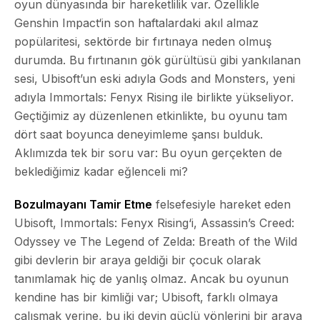
oyun dünyasında bir hareketlilik var. Özellikle
Genshin Impact
‘in son haftalardaki akıl almaz
popülaritesi, sektörde bir fırtınaya neden olmuş
durumda. Bu fırtınanın gök gürültüsü gibi yankılanan
sesi, Ubisoft’un eski adıyla
Gods and Monsters
, yeni
adıyla
Immortals: Fenyx Rising
ile birlikte yükseliyor.
Geçtiğimiz ay düzenlenen etkinlikte, bu oyunu tam
dört saat boyunca deneyimleme şansı bulduk.
Aklımızda tek bir soru var: Bu oyun gerçekten de
beklediğimiz kadar eğlenceli mi?
Bozulmayanı Tamir Etme
felsefesiyle hareket eden
Ubisoft,
Immortals: Fenyx Rising
‘i,
Assassin’s Creed:
Odyssey
ve
The Legend of Zelda: Breath of the Wild
gibi devlerin bir araya geldiği bir çocuk olarak
tanımlamak hiç de yanlış olmaz. Ancak bu oyunun
kendine has bir kimliği var; Ubisoft, farklı olmaya
çalışmak yerine, bu iki devin güçlü yönlerini bir araya