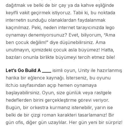
dağıtmak ve belki de bir çay ya da kahve eşliğinde
keyifli vakit geçirmek istiyoruz. Tabii ki, bu noktada
internetin sunduğu olanaklardan faydalanmak
kaçınılmaz. Peki, neden internet tarayıcınızda lego
oynamayı denemiyorsunuz? Evet, biliyorum, “Ama
ben çocuk değilim!” diye düşünebilirsiniz. Ama
unutmayın, içimizdeki çocuk asla büyümez! Hatta,
bazıları onunla birlikte büyümeyi tercih etmez bile!
Let’s Go Build A ____
isimli oyun, Unity ile hazırlanmış
harika bir eğlence kaynağı. İsterseniz, bu oyunu
itch.io
sayfasından açıp hemen oynamaya
başlayabilirsiniz. Oyun, size günlük veya rastgele
hedeflerden birini gerçekleştirme görevi veriyor.
Bugün, bir orkestra kurmanız istenebilir, yarın ise
belki de bir çizgi roman karakteri tasarlamanız! Bir
gün ofis, diğer gün uzaylılar. Her gün yeni bir sürpriz!