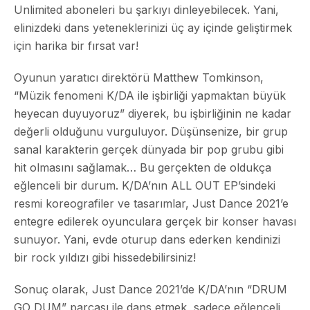
Unlimited aboneleri bu şarkıyı dinleyebilecek. Yani,
elinizdeki dans yeteneklerinizi üç ay içinde geliştirmek
için harika bir fırsat var!
Oyunun yaratıcı direktörü Matthew Tomkinson,
“Müzik fenomeni K/DA ile işbirliği yapmaktan büyük
heyecan duyuyoruz” diyerek, bu işbirliğinin ne kadar
değerli olduğunu vurguluyor. Düşünsenize, bir grup
sanal karakterin gerçek dünyada bir pop grubu gibi
hit olmasını sağlamak… Bu gerçekten de oldukça
eğlenceli bir durum. K/DA’nın ALL OUT EP’sindeki
resmi koreografiler ve tasarımlar, Just Dance 2021’e
entegre edilerek oyunculara gerçek bir konser havası
sunuyor. Yani, evde oturup dans ederken kendinizi
bir rock yıldızı gibi hissedebilirsiniz!
Sonuç olarak, Just Dance 2021’de K/DA’nın “DRUM
GO DUM” parçası ile dans etmek, sadece eğlenceli