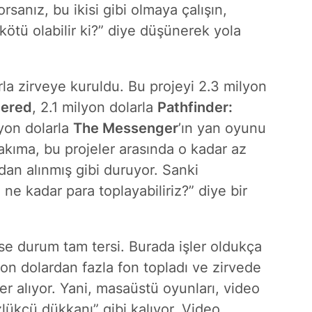
rsanız, bu ikisi gibi olmaya çalışın,
tü olabilir ki?” diye düşünerek yola
rla zirveye kuruldu. Bu projeyi 2.3 milyon
tered
, 2.1 milyon dolarla
Pathfinder:
yon dolarla
The Messenger
’ın yan oyunu
 bakıma, bu projeler arasında o kadar az
dan alınmış gibi duruyor. Sanki
 ne kadar para toplayabiliriz?” diye bir
se durum tam tersi. Burada işler oldukça
lyon dolardan fazla fon topladı ve zirvede
er alıyor. Yani, masaüstü oyunları, video
zlükçü dükkanı” gibi kalıyor. Video