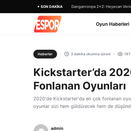
Danganronpa 2×2: Heyecan Verici
SON DAKIKA
Oyun Haberleri
Haberler
3 dakika okunma süresi
187
Kickstarter’da 202
Fonlanan Oyunları
2020'de Kickstarter'da en çok fonlanan oyu
oyunlar sizi hem güldürecek hem de düşünd
admin