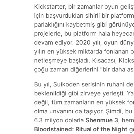
Kickstarter, bir zamanlar oyun gelişt
için başvurdukları sihirli bir platfor
parlaklığını kaybetmiş gibi görünüy
projelerle, bu platform hala heyeca
devam ediyor. 2020 yılı, oyun düny
yılın en yüksek miktarda fonlanan oy
netleşmeye başladı. Kısacası, Kicks
çoğu zaman diğerlerini “bir daha asl
Bu yıl, Suikoden serisinin ruhani 
beklenildiği gibi zirveye yerleşti. Y
değil, tüm zamanların en yüksek f
olma unvanını da taşıyor. Şimdi, bu 
6.3 milyon dolarla
Shenmue 3
, hem
Bloodstained: Ritual of the Night
ge