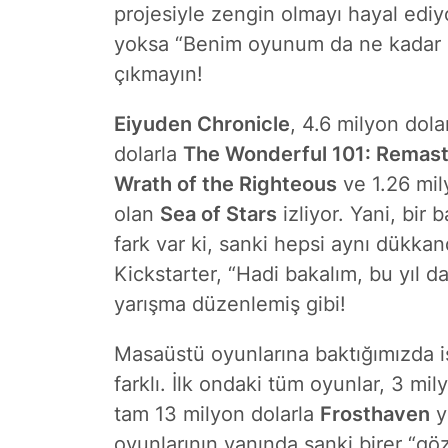
projesiyle zengin olmayı hayal ediyo
yoksa “Benim oyunum da ne kadar kö
çıkmayın!
Eiyuden Chronicle
, 4.6 milyon dola
dolarla
The Wonderful 101: Remas
Wrath of the Righteous
ve 1.26 mil
olan
Sea of Stars
izliyor. Yani, bir
fark var ki, sanki hepsi aynı dükkan
Kickstarter, “Hadi bakalım, bu yıl da
yarışma düzenlemiş gibi!
Masaüstü oyunlarına baktığımızda i
farklı. İlk ondaki tüm oyunlar, 3 mi
tam 13 milyon dolarla
Frosthaven
y
oyunlarının yanında sanki birer “gö