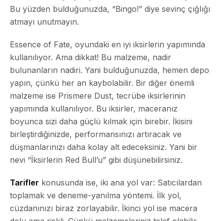
Bu yüzden bulduğunuzda, “Bingo!” diye sevinç çığlığı
atmayı unutmayın.
Essence of Fate
, oyundaki en iyi iksirlerin yapımında
kullanılıyor. Ama dikkat! Bu malzeme, nadir
bulunanların nadiri. Yani bulduğunuzda, hemen depo
yapın, çünkü her an kaybolabilir. Bir diğer önemli
malzeme ise
Prismere Dust
, tecrübe iksirlerinin
yapımında kullanılıyor. Bu iksirler, maceranız
boyunca sizi daha güçlü kılmak için birebir. İkisini
birleştirdiğinizde, performansınızı artıracak ve
düşmanlarınızı daha kolay alt edeceksiniz. Yani bir
nevi “İksirlerin Red Bull’u” gibi düşünebilirsiniz.
Tarifler
konusunda ise, iki ana yol var: Satıcılardan
toplamak ve deneme-yanılma yöntemi. İlk yol,
cüzdanınızı biraz zorlayabilir. İkinci yol ise macera
dolu ama riskli. Çünkü malzemeleriniz telef olabilir.