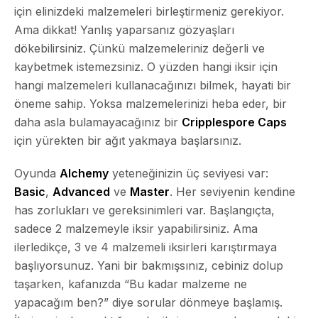
için elinizdeki malzemeleri birleştirmeniz gerekiyor.
Ama dikkat! Yanlış yaparsanız gözyaşları
dökebilirsiniz. Çünkü malzemeleriniz değerli ve
kaybetmek istemezsiniz. O yüzden hangi iksir için
hangi malzemeleri kullanacağınızı bilmek, hayati bir
öneme sahip. Yoksa malzemelerinizi heba eder, bir
daha asla bulamayacağınız bir
Cripplespore Caps
için yürekten bir ağıt yakmaya başlarsınız.
Oyunda
Alchemy
yeteneğinizin üç seviyesi var:
Basic
,
Advanced
ve
Master
. Her seviyenin kendine
has zorlukları ve gereksinimleri var. Başlangıçta,
sadece 2 malzemeyle iksir yapabilirsiniz. Ama
ilerledikçe, 3 ve 4 malzemeli iksirleri karıştırmaya
başlıyorsunuz. Yani bir bakmışsınız, cebiniz dolup
taşarken, kafanızda “Bu kadar malzeme ne
yapacağım ben?” diye sorular dönmeye başlamış.