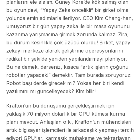
planlarını ele alalım. Güney Kore’de kök salmış olan
bu oyun devi, “Yapay Zeka öncelikli” bir şirket olma
yolunda emin adımlarla ilerliyor. CEO Kim Chang-han,
umuyoruz bir gün yapay zeka ile bir masa oyununu
kazanma yarışmasına girmek zorunda kalmaz. Zira,
bu durum kesinlikle çok üzücü olurdu! Şirket, yapay
zekayı merkeze alarak geliştirme operasyonlarını
radikal bir şekilde yeniden yapılandırmayı planlıyor.
Bu ne demek, derseniz, kısaca “artık işlerin çoğunu
robotlar yapacak!” demektir. Tam burada soruyoruz:
Robot başı derde girecek mi? Yoksa her biri kendi
yazılımını mı güncelleyecek? Kim bilir!
Krafton’un bu dönüşümü gerçekleştirmek için
yaklaşık 70 milyon dolarlık bir GPU kümesi kurma
planı mevcut. Anlaşılan o ki, Krafton’un mühendisleri
artık bilgisayar işlemcileri ile arkadaşlık yapmayı tercih
ediyor! GPU’lar, karmaşık muhakeme ve tekrarlayan