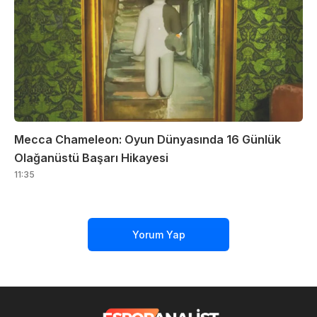
Mecca Chameleon: Oyun Dünyasında 16 Günlük
Olağanüstü Başarı Hikayesi
11:35
Yorum Yap