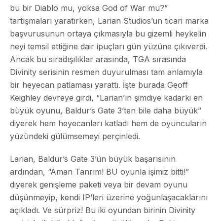
bu bir Diablo mu, yoksa God of War mu?”
tartışmaları yaratırken, Larian Studios’un ticari marka
başvurusunun ortaya çıkmasıyla bu gizemli heykelin
neyi temsil ettiğine dair ipuçları gün yüzüne çıkıverdi.
Ancak bu sıradışılıklar arasında, TGA sırasında
Divinity serisinin resmen duyurulması tam anlamıyla
bir heyecan patlaması yarattı. İşte burada Geoff
Keighley devreye girdi, “Larian’ın şimdiye kadarki en
büyük oyunu, Baldur’s Gate 3’ten bile daha büyük”
diyerek hem heyecanları katladı hem de oyuncuların
yüzündeki gülümsemeyi perçinledi.
Larian, Baldur’s Gate 3’ün büyük başarısının
ardından, “Aman Tanrım! BU oyunla işimiz bitti!”
diyerek genişleme paketi veya bir devam oyunu
düşünmeyip, kendi IP’leri üzerine yoğunlaşacaklarını
açıkladı. Ve sürpriz! Bu iki oyundan birinin Divinity