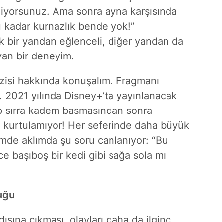
iyorsunuz. Ama sonra ayna karşısında
 kadar kurnazlık bende yok!”
ek bir yandan eğlenceli, diğer yandan da
yan bir deneyim.
dizisi hakkında konuşalım. Fragmanı
du. 2021 yılında Disney+’ta yayınlanacak
alıp sırra kadem basmasından sonra
dan kurtulamıyor! Her seferinde daha büyük
ğimde aklımda şu soru canlanıyor: “Bu
ce başıboş bir kedi gibi sağa sola mı
uğu
ışına çıkması, olayları daha da ilginç