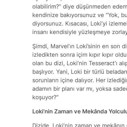
olabilirim?” diye düşünmeden edem
kendinize bakıyorsunuz ve “Yok, bu
diyorsunuz. Kısacası, Loki’yi izlem
insanı kendisiyle yüzleşmeye zorla
Şimdi, Marvel’ın Loki’sinin en son 
izledikten sonra içim kıpır kıpır ol
olan bu dizi, Loki’nin Tesseract’ı 
başlıyor. Yani, Loki bir türlü bela
sorunların içine dalıyor. Her izledi
adamın bir planı var mı, yoksa sade
koşuyor?”
Loki’nin Zaman ve Mekânda Yolcul
Dizide, Loki’nin zaman ve mekânın d