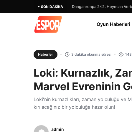
Danganronpa 2×2: Heyecan Verici
SON DAKIKA
Oyun Haberleri
Haberler
3 dakika okunma süresi
148
Loki: Kurnazlık, Z
Marvel Evreninin G
Loki'nin kurnazlıkları, zaman yolculuğu ve 
kırılacağınız bir yolculuğa hazır olun!
admin