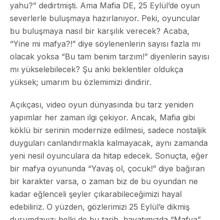
yahu?” dedirtmişti. Ama Mafia DE, 25 Eylül’de oyun
severlerle buluşmaya hazırlanıyor. Peki, oyuncular
bu buluşmaya nasıl bir karşılık verecek? Acaba,
“Yine mi mafya?!” diye söylenenlerin sayısı fazla mı
olacak yoksa “Bu tam benim tarzım!” diyenlerin sayısı
mı yükselebilecek? Şu anki beklentiler oldukça
yüksek; umarım bu özlemimizi dindirir.
Açıkçası, video oyun dünyasında bu tarz yeniden
yapımlar her zaman ilgi çekiyor. Ancak, Mafia gibi
köklü bir serinin modernize edilmesi, sadece nostaljik
duyguları canlandırmakla kalmayacak, aynı zamanda
yeni nesil oyunculara da hitap edecek. Sonuçta, eğer
bir mafya oyununda “Yavaş ol, çocuk!” diye bağıran
bir karakter varsa, o zaman biz de bu oyundan ne
kadar eğlenceli şeyler çıkarabileceğimizi hayal
edebiliriz. O yüzden, gözlerimizi 25 Eylül’e dikmiş
durumdayız; belki de bu tarih, hayatımızda “Mafya”