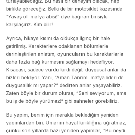
turlayabileceğiz. Bu nasıl bir deneyim olacak, hep
birlikte göreceğiz. Belki de bir motosiklet kazasında
“Yavaş ol, mafya abisi!” diye bağıran birisiyle
karşılaşırız. Kim bilir!
Ayrıca, hikaye kısmı da oldukça ilginç bir hale
getirilmiş. Karakterlere odaklanan bölümlerle
derinleştirilen anlatım, oyuncuların bu karakterlerle
daha fazla bağ kurmasını sağlamayı hedefliyor.
Kısacası, sadece vurdu kırdı değil, duygusal anlar da
bizleri bekliyor. Yani, “Aman Tanrım, mafya lideri de
duygusallık mı yapar?” dedirten anlar yaşayabiliriz.
Zaten böyle bir durum olursa, “Seni seviyorum, ama
bu iş de böyle yürümez!” gibi sahneler görebiliriz.
Bu yapım, benim için merakla beklediğim yeniden
yapımlardan biri. Umarım hayal kırıklığına uğratmaz,
çünkü son yıllarda bazı yeniden yapımlar, “Bu neydi