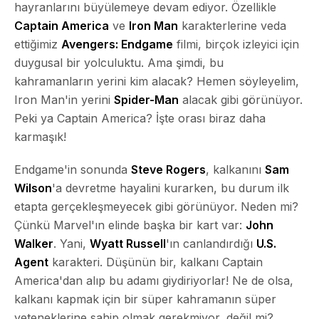
hayranlarını büyülemeye devam ediyor. Özellikle
Captain America
ve
Iron Man
karakterlerine veda
ettiğimiz
Avengers: Endgame
filmi, birçok izleyici için
duygusal bir yolculuktu. Ama şimdi, bu
kahramanların yerini kim alacak? Hemen söyleyelim,
Iron Man'in yerini
Spider-Man
alacak gibi görünüyor.
Peki ya Captain America? İşte orası biraz daha
karmaşık!
Endgame'in sonunda
Steve Rogers
, kalkanını
Sam
Wilson
'a devretme hayalini kurarken, bu durum ilk
etapta gerçekleşmeyecek gibi görünüyor. Neden mi?
Çünkü Marvel'ın elinde başka bir kart var:
John
Walker
. Yani,
Wyatt Russell
'ın canlandırdığı
U.S.
Agent
karakteri. Düşünün bir, kalkanı Captain
America'dan alıp bu adamı giydiriyorlar! Ne de olsa,
kalkanı kapmak için bir süper kahramanın süper
yeteneklerine sahip olmak gerekmiyor, değil mi?