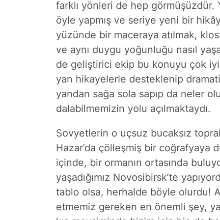
farklı yönleri de hep görmüşüzdür.
öyle yapmış ve seriye yeni bir hikâ
yüzünde bir maceraya atılmak, klost
ve aynı duygu yoğunluğu nasıl yaşa
de geliştirici ekip bu konuyu çok iyi
yan hikayelerle desteklenip dramati
yandan sağa sola sapıp da neler ol
dalabilmemizin yolu açılmaktaydı.
Sovyetlerin o uçsuz bucaksız topra
Hazar’da çölleşmiş bir coğrafyaya d
içinde, bir ormanın ortasında buluyor
yaşadığımız Novosibirsk’te yapıyor
tablo olsa, herhalde böyle olurdu! A
etmemiz gereken en önemli şey, yam