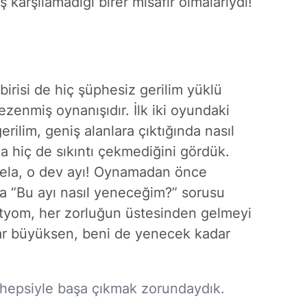
 karşılamadığı birer misafir olmalarıydı!
birisi de hiç şüphesiz gerilim yüklü
ezenmiş oynanışıdır. İlk iki oyundaki
rilim, geniş alanlara çıktığında nasıl
da hiç de sıkıntı çekmediğini gördük.
sela, o dev ayı! Oynamadan önce
 “Bu ayı nasıl yeneceğim?” sorusu
rtyom, her zorluğun üstesinden gelmeyi
dar büyüksen, beni de yenecek kadar
; hepsiyle başa çıkmak zorundaydık.