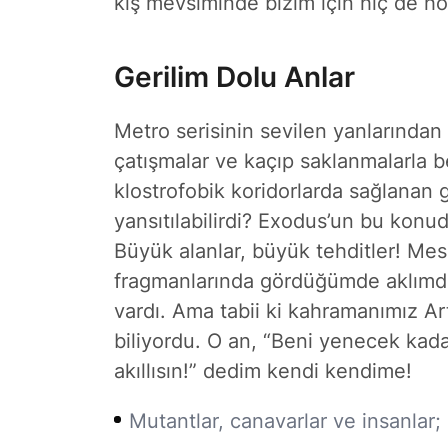
kış mevsiminde bizim için hiç de hoş
Gerilim Dolu Anlar
Metro serisinin sevilen yanlarından 
çatışmalar ve kaçıp saklanmalarla b
klostrofobik koridorlarda sağlanan ge
yansıtılabilirdi? Exodus’un bu konu
Büyük alanlar, büyük tehditler! Me
fragmanlarında gördüğümde aklımda
vardı. Ama tabii ki kahramanımız A
biliyordu. O an, “Beni yenecek ka
akıllısın!” dedim kendi kendime!
Mutantlar, canavarlar ve insanlar