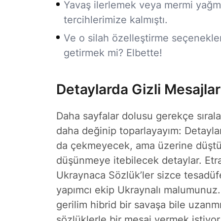
Yavaş ilerlemek veya mermi yağ
tercihlerimize kalmıştı.
Ve o silah özelleştirme seçenekler
getirmek mi? Elbette!
Detaylarda Gizli Mesajlar
Daha sayfalar dolusu gerekçe sırala
daha değinip toparlayayım: Detaylar.
da çekmeyecek, ama üzerine düştü
düşünmeye itebilecek detaylar. Etra
Ukraynaca Sözlük’ler sizce tesadüf
yapımcı ekip Ukraynalı malumunuz.
gerilim hibrid bir savaşa bile uzanm
sözlüklerle bir mesaj vermek istiyor 