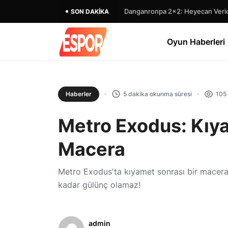
Danganronpa 2×2: Heyecan Verici
SON DAKIKA
Oyun Haberleri
Haberler
5 dakika okunma süresi
105
Metro Exodus: Kıya
Macera
Metro Exodus'ta kıyamet sonrası bir macera
kadar gülünç olamaz!
admin