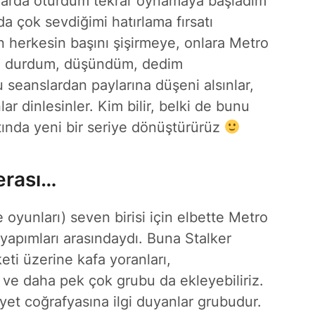
alarda oturdum tekrar oynamaya başladım
a çok sevdiğimi hatırlama fırsatı
herkesin başını şişirmeye, onlara Metro
a durdum, düşündüm, dedim
u seanslardan paylarına düşeni alsınlar,
ar dinlesinler. Kim bilir, belki de bunu
tında yeni bir seriye dönüştürürüz
erası…
 oyunları) seven birisi için elbette Metro
apımları arasındaydı. Buna Stalker
keti üzerine kafa yoranları,
i ve daha pek çok grubu da ekleyebiliriz.
yet coğrafyasına ilgi duyanlar grubudur.