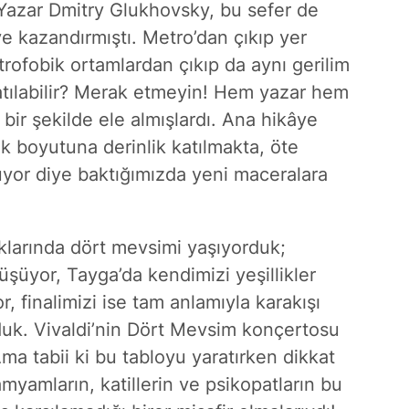
 Yazar Dmitry Glukhovsky, bu sefer de
ye kazandırmıştı. Metro’dan çıkıp yer
rofobik ortamlardan çıkıp da aynı gerilim
tılabilir? Merak etmeyin! Hem yazar hem
 bir şekilde ele almışlardı. Ana hikâye
k boyutuna derinlik katılmakta, öte
uyor diye baktığımızda yeni maceralara
klarında dört mevsimi yaşıyorduk;
üşüyor, Tayga’da kendimizi yeşillikler
, finalimizi ise tam anlamıyla karakışı
duk. Vivaldi’nin Dört Mevsim konçertosu
ma tabii ki bu tabloyu yaratırken dikkat
yamların, katillerin ve psikopatların bu