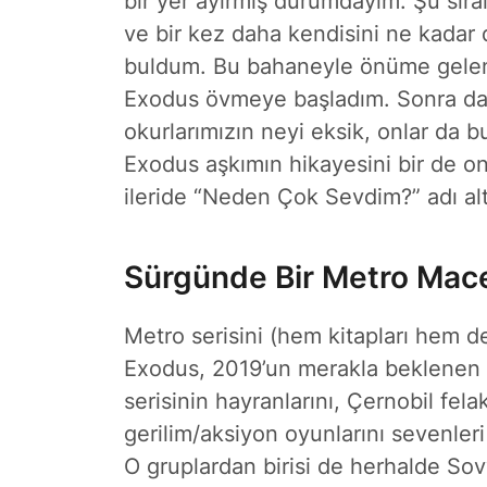
bir yer ayırmış durumdayım. Şu sır
ve bir kez daha kendisini ne kadar d
buldum. Bu bahaneyle önüme gelen 
Exodus övmeye başladım. Sonra d
okurlarımızın neyi eksik, onlar da b
Exodus aşkımın hikayesini bir de onl
ileride “Neden Çok Sevdim?” adı al
Sürgünde Bir Metro Mac
Metro serisini (hem kitapları hem de
Exodus, 2019’un merakla beklenen y
serisinin hayranlarını, Çernobil fela
gerilim/aksiyon oyunlarını sevenler
O gruplardan birisi de herhalde Sov