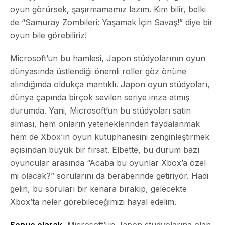
oyun görürsek, şaşırmamamız lazım. Kim bilir, belki
de “Samuray Zombileri: Yaşamak İçin Savaş!” diye bir
oyun bile görebiliriz!
Microsoft’un bu hamlesi, Japon stüdyolarının oyun
dünyasında üstlendiği önemli roller göz önüne
alındığında oldukça mantıklı. Japon oyun stüdyoları,
dünya çapında birçok sevilen seriye imza atmış
durumda. Yani, Microsoft’un bu stüdyoları satın
alması, hem onların yeteneklerinden faydalanmak
hem de Xbox’ın oyun kütüphanesini zenginleştirmek
açısından büyük bir fırsat. Elbette, bu durum bazı
oyuncular arasında “Acaba bu oyunlar Xbox’a özel
mi olacak?” sorularını da beraberinde getiriyor. Hadi
gelin, bu soruları bir kenara bırakıp, gelecekte
Xbox’ta neler görebileceğimizi hayal edelim.
Sonuç olarak
, Microsoft’un Japon stüdyolarına olan