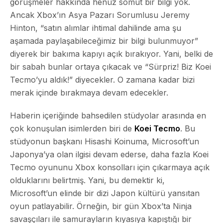
görüşmeler hakkında henüz somut bir bilgi yok.
Ancak Xbox’ın Asya Pazarı Sorumlusu Jeremy
Hinton, “satın alımlar ihtimal dahilinde ama şu
aşamada paylaşabileceğimiz bir bilgi bulunmuyor”
diyerek bir bakıma kapıyı açık bırakıyor. Yani, belki de
bir sabah bunlar ortaya çıkacak ve “Sürpriz! Biz Koei
Tecmo’yu aldık!” diyecekler. O zamana kadar bizi
merak içinde bırakmaya devam edecekler.
Haberin içeriğinde bahsedilen stüdyolar arasında en
çok konuşulan isimlerden biri de
Koei Tecmo
. Bu
stüdyonun başkanı Hisashi Koinuma, Microsoft’un
Japonya’ya olan ilgisi devam ederse, daha fazla Koei
Tecmo oyununu Xbox konsolları için çıkarmaya açık
olduklarını belirtmiş. Yani, bu demektir ki,
Microsoft’un elinde bir dizi Japon kültürü yansıtan
oyun patlayabilir. Örneğin, bir gün Xbox’ta Ninja
savaşçıları ile samurayların kıyasıya kapıştığı bir