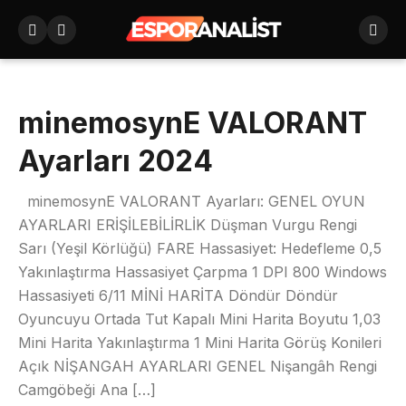
minemosynE VALORANT
Ayarları 2024
minemosynE VALORANT Ayarları: GENEL OYUN
AYARLARI ERİŞİLEBİLİRLİK Düşman Vurgu Rengi
Sarı (Yeşil Körlüğü) FARE Hassasiyet: Hedefleme 0,5
Yakınlaştırma Hassasiyet Çarpma 1 DPI 800 Windows
Hassasiyeti 6/11 MİNİ HARİTA Döndür Döndür
Oyuncuyu Ortada Tut Kapalı Mini Harita Boyutu 1,03
Mini Harita Yakınlaştırma 1 Mini Harita Görüş Konileri
Açık NİŞANGAH AYARLARI GENEL Nişangâh Rengi
Camgöbeği Ana […]