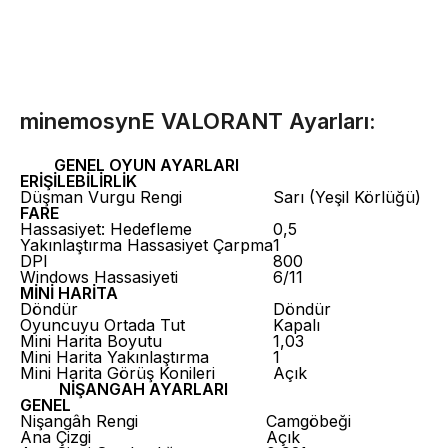
minemosynE VALORANT Ayarları:
GENEL OYUN AYARLARI
ERİŞİLEBİLİRLİK
Düşman Vurgu Rengi
Sarı (Yeşil Körlüğü)
FARE
Hassasiyet: Hedefleme
0,5
Yakınlaştırma Hassasiyet Çarpma
1
DPI
800
Windows Hassasiyeti
6/11
MİNİ HARİTA
Döndür
Döndür
Oyuncuyu Ortada Tut
Kapalı
Mini Harita Boyutu
1,03
Mini Harita Yakınlaştırma
1
Mini Harita Görüş Konileri
Açık
NİŞANGAH AYARLARI
GENEL
Nişangâh Rengi
Camgöbeği
Ana Çizgi
Açık