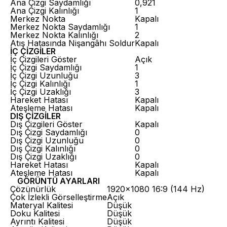
Ana Çizgi Saydamlığı
0,921
Ana Çizgi Kalınlığı
1
Merkez Nokta
Kapalı
Merkez Nokta Saydamlığı
1
Merkez Nokta Kalınlığı
2
Atış Hatasında Nişangâhı Soldur
Kapalı
İÇ ÇİZGİLER
İç Çizgileri Göster
Açık
İç Çizgi Saydamlığı
1
İç Çizgi Uzunluğu
3
İç Çizgi Kalınlığı
1
İç Çizgi Uzaklığı
3
Hareket Hatası
Kapalı
Ateşleme Hatası
Kapalı
DIŞ ÇİZGİLER
Dış Çizgileri Göster
Kapalı
Dış Çizgi Saydamlığı
0
Dış Çizgi Uzunluğu
0
Dış Çizgi Kalınlığı
0
Dış Çizgi Uzaklığı
0
Hareket Hatası
Kapalı
Ateşleme Hatası
Kapalı
GÖRÜNTÜ AYARLARI
Çözünürlük
1920×1080 16:9 (144 Hz)
Çok İzlekli Görselleştirme
Açık
Materyal Kalitesi
Düşük
Doku Kalitesi
Düşük
Ayrıntı Kalitesi
Düşük