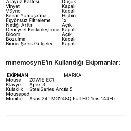
Arayüz Kalitesi
Düşük
Vinyet
Kapalı
VSync
Kapalı
Kenar Yumuşatma
Hiçbiri
Eşyönsüz Filtreleme
1x
Netliği Arttır
Açık
Deneysel Keskinleştirme
Kapalı
Bloom
Açık
Bozulma
Kapalı
Birinci Şahıs Gölgeler
Kapalı
minemosynE’in Kullandığı Ekipmanlar:
EKİPMAN
MARKA
Mouse
ZOWIE EC1
Klavye
Apex 3
Kulaklık
SteelSeries Arctis 5
Mousepad
–
Monitör
Asus 24″ MG248Q Full HD 1ms 144Hz