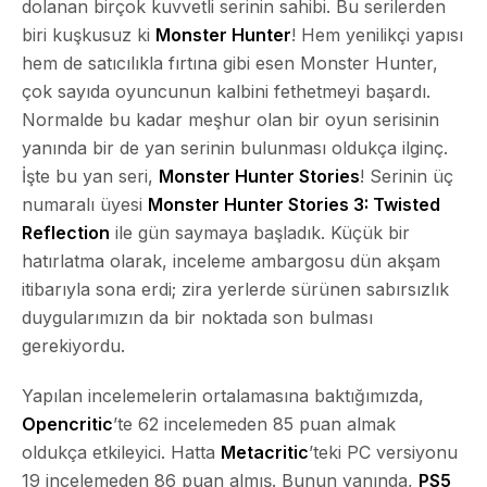
dolanan birçok kuvvetli serinin sahibi. Bu serilerden
biri kuşkusuz ki
Monster Hunter
! Hem yenilikçi yapısı
hem de satıcılıkla fırtına gibi esen Monster Hunter,
çok sayıda oyuncunun kalbini fethetmeyi başardı.
Normalde bu kadar meşhur olan bir oyun serisinin
yanında bir de yan serinin bulunması oldukça ilginç.
İşte bu yan seri,
Monster Hunter Stories
! Serinin üç
numaralı üyesi
Monster Hunter Stories 3: Twisted
Reflection
ile gün saymaya başladık. Küçük bir
hatırlatma olarak, inceleme ambargosu dün akşam
itibarıyla sona erdi; zira yerlerde sürünen sabırsızlık
duygularımızın da bir noktada son bulması
gerekiyordu.
Yapılan incelemelerin ortalamasına baktığımızda,
Opencritic
’te 62 incelemeden 85 puan almak
oldukça etkileyici. Hatta
Metacritic
’teki PC versiyonu
19 incelemeden 86 puan almış. Bunun yanında,
PS5