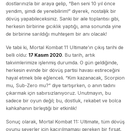
dostlarınızla bir araya gelip, “Ben seni 10 yıl önce
yendim, şimdi de yenebilirim!” diyerek, nostaljik bir
dövüş yapabileceksiniz. Sanki bir aile toplantısı gibi,
herkesin birbirine gıcıklık yaptığı, ama sonunda yine
de birbirine sarıldığı muhteşem bir anı olacak!
Ve tabii ki, Mortal Kombat 11 Ultimate’ın çıkış tarihi de
belli oldu:
17 Kasım 2020
. Bu tarih, artık
takvimlerimize işlenmiş durumda. O gün geldiğinde,
herkesin evinde bir dövüş partisi havası estireceğini
hayal etmek bile eğlenceli. “Kim kazanacak, Scorpion
mu, Sub-Zero mu?” diye tartışırken, o anın tadını
çıkarmak için sabırsızlanıyoruz. Unutmayın, bu
sadece bir oyun değil; bu, dostluk, rekabet ve bolca
kahkahanın birleştiği bir etkinlik!
Sonuç olarak, Mortal Kombat 11: Ultimate, tüm dövüş
oyunu severler için kaçırılmaması gereken bir fırsat.