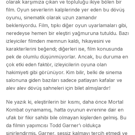
olarak karşımıza çıkan ve topluluğu ikiye bölen bir
film. Oyun severlerin kalplerinde yer eden bu dövüş
oyunu, sinematik olarak uzun zamandır
bekleniyordu. Film, tıpkı diğer oyun uyarlamaları gibi,
neredeyse hemen bir eleştiri yağmuruna tutuldu. Bazı
izleyiciler filmden memnun kaldı, hikayesini ve
karakterlerini beğendi; diğerleri ise, film konusunda
pek de olumlu düşünmüyorlar. Ancak, bu duruma en
çok etki eden faktör, izleyicilerin oyuna olan
hakimiyeti gibi görünüyor. Kim bilir, belki de sinema
salonuna giden bazıları sadece patlayan kafalar ve
alev alev dövüş sahneleri için bilet almışlardır!
Ne yazık ki, eleştirilerin bir kısmı, daha önce Mortal
Kombat oynamamış, hatta oyunun evrenine dair en
ufak bir fikir sahibi bile olmayan kişilerden gelmiş. Bu
da filmin yapımcısı Todd Garner’ı oldukça
sinirlendirmiş. Garner, sessiz kalmayı tercih etmedi ve