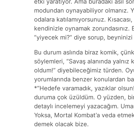
etki yaratıyor. Ama buradaki asıl s
modundan oynayabiliyor olmanız. Ya
odalara katılamıyorsunuz. Kısacası,
kendinizle oynamak zorundasınız. B
“yiyecek mi?” diye sorup, beyninizi
Bu durum aslında biraz komik, çün
söylemleri, “Savaş alanında yalnız
oldum!” diyebileceğimiz türden. O
yorumlarında benzer konulardan ba
*“Hedefe varamadık, yazıklar olsun!
duruma çok üzüldüm. O yüzden, bi
detaylı incelemeyi yazacağım. Umar
Yoksa, Mortal Kombat’a veda etmek 
demek olacak bize.