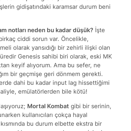
 işlerin gidişatındaki karamsar durum beni
eam notları neden bu kadar düşük?
İşte
rkaç ciddi sorun var. Öncelikle,
li olarak yansıdığı bir zehirli ilişki olan
süredir Genesis sahibi biri olarak, eski MK
ktan keyif alıyorum. Ama bu sefer, ne
ğım bir geçmişe geri dönmem gerekti.
lerde dahi bu kadar input lag hissettiğimi
aliyle, emülatörlerden bile kötü!
ılaşıyoruz;
Mortal Kombat
gibi bir serinin,
sunarken kullanıcıları çokça hayal
 kısmında bu durum elbette ekstra bir