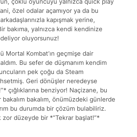
orun, çoklu oyuncuyu yalnızca quick play
ni, özel odalar açamıyor ya da bu
 arkadaşlarınızla kapışmak yerine,
ir bakıma, yalnızca kendi kendinize
 deliyor oluyorsunuz!
kü Mortal Kombat’ın geçmişe dair
 kaldım. Bu sefer de düşmanım kendim
yuncuların pek çoğu da Steam
hsetmiş. Geri dönüşler neredeyse
”* çığlıklarına benziyor! Naçizane, bu
r bakalım bakalım, önümüzdeki günlerde
ım bu durumda bir çözüm bulabiliriz.
zor düzeyde bir *“Tekrar başlat!”*