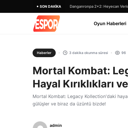
Danganronpa 2×2: Heyecan Verici
SON DAKIKA
Oyun Haberleri
Haberler
3 dakika okunma süresi
96
Mortal Kombat: Leg
Hayal Kırıklıkları v
Mortal Kombat: Legacy Kollection'daki hayal kır
gülüşler ve biraz da üzüntü bizde!
admin