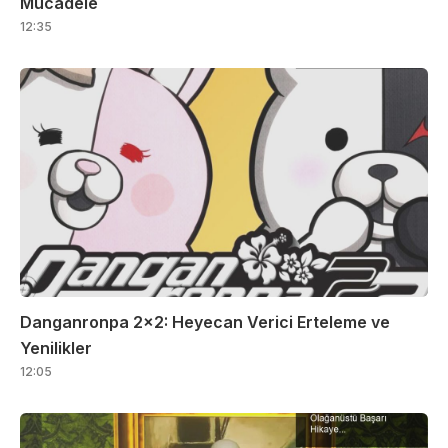
Mücadele
12:35
Danganronpa 2×2: Heyecan Verici Erteleme ve
Yenilikler
12:05