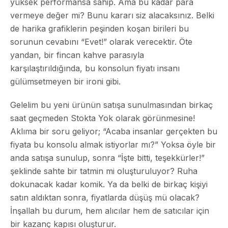
yüksek performansa sahip. Ama bu kadar para
vermeye değer mi? Bunu kararı siz alacaksınız. Belki
de harika grafiklerin peşinden koşan birileri bu
sorunun cevabını “Evet!” olarak verecektir. Öte
yandan, bir fincan kahve parasıyla
karşılaştırıldığında, bu konsolun fiyatı insanı
gülümsetmeyen bir ironi gibi.
Gelelim bu yeni ürünün satışa sunulmasından birkaç
saat geçmeden Stokta Yok olarak görünmesine!
Aklıma bir soru geliyor; “Acaba insanlar gerçekten bu
fiyata bu konsolu almak istiyorlar mı?” Yoksa öyle bir
anda satışa sunulup, sonra “İşte bitti, teşekkürler!”
şeklinde sahte bir tatmin mi oluşturuluyor? Ruha
dokunacak kadar komik. Ya da belki de birkaç kişiyi
satın aldıktan sonra, fiyatlarda düşüş mü olacak?
İnşallah bu durum, hem alıcılar hem de satıcılar için
bir kazanç kapısı oluşturur.